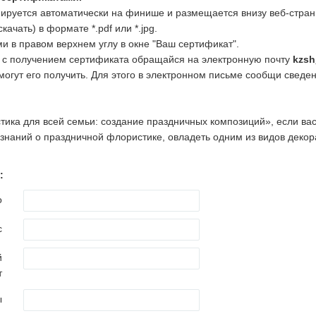
руется автоматически на финише и размещается внизу веб-страни
ачать) в формате *.pdf или *.jpg.
ми в правом верхнем углу в окне "Ваш сертификат".
 с получением сертификата обращайся на электронную почту
kzsh
огут его получить. Для этого в электронном письме сообщи сведен
ика для всей семьи: создание праздничных композиций», если вас
знаний о праздничной флористике, овладеть одним из видов декор
:
о
с
й
т
ы