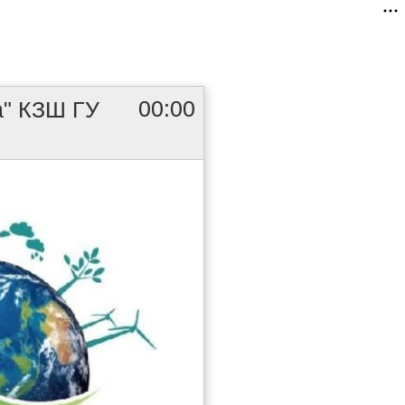
00:00
а" КЗШ ГУ