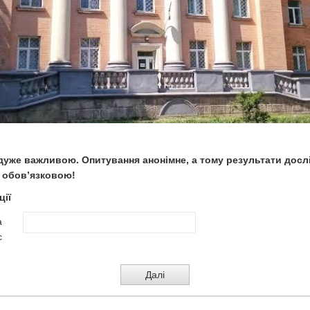
є дуже важливою.
Опитування анонімне, а тому результати досл
є обов
’
язковою!
ції
а
с