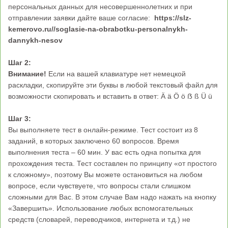
персональных данных для несовершеннолетних и при
отправлении заявки дайте ваше согласие:
https://slz-
kemerovo.ru//soglasie-na-obrabotku-personalnykh-
dannykh-nesov
Шаг 2:
Внимание!
Если на вашей клавиатуре нет немецкой
раскладки, скопируйте эти буквы в любой текстовый файл для
возможности скопировать и вставить в ответ: Ä ä Ö ö ẞ ß Ü ü
Шаг 3:
Вы выполняете тест в онлайн-режиме. Тест состоит из 8
заданий, в которых заключено 60 вопросов. Время
выполнения теста – 60 мин. У вас есть одна попытка для
прохождения теста. Тест составлен по принципу «от простого
к сложному», поэтому Вы можете остановиться на любом
вопросе, если чувствуете, что вопросы стали слишком
сложными для Вас. В этом случае Вам надо нажать на кнопку
«Завершить». Использование любых вспомогательных
средств (словарей, переводчиков, интернета и т.д.) не