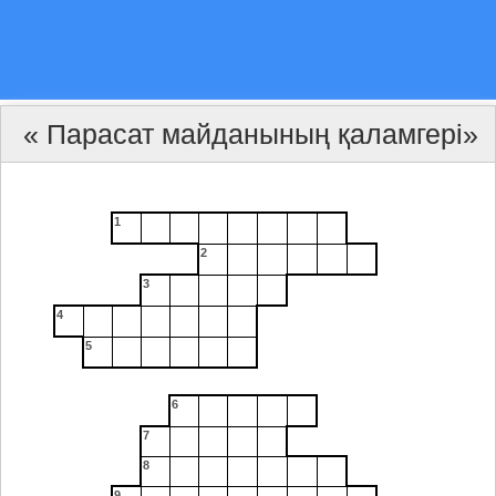
« Парасат майданының қаламгері»
1
2
3
4
5
6
7
8
9