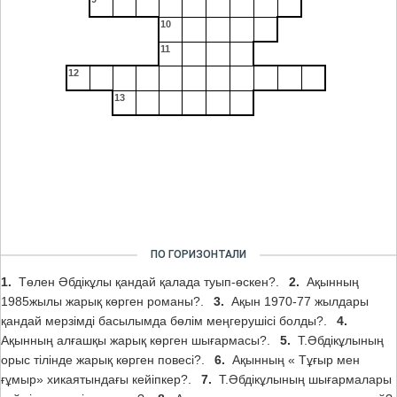
10
11
12
13
ПО ГОРИЗОНТАЛИ
1.
Төлен Әбдікұлы қандай қалада туып-өскен?.
2.
Ақынның
1985жылы жарық көрген романы?.
3.
Ақын 1970-77 жылдары
қандай мерзімді басылымда бөлім меңгерушісі болды?.
4.
Ақынның алғашқы жарық көрген шығармасы?.
5.
Т.Әбдікұлының
орыс тілінде жарық көрген повесі?.
6.
Ақынның « Тұғыр мен
ғұмыр» хикаятындағы кейіпкер?.
7.
Т.Әбдікұлының шығармалары