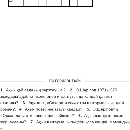
10
ПО ГОРИЗОНТАЛИ
1.
Ақын қай саланың зерттеушісі?.
2.
Ә.Шәріпов 1971-1979
жылдары әдебиет және өнер институтында қандай қызмет
атқарды?.
3.
Ақынның «Сахара қызы» атты шығармасы қандай
роман?.
4.
Ақын повесінің атауы қандай?.
5.
Ә.Шәріповтің
«Ормандағы от» повесіндегі кейіпкер?.
6.
Ақынның туып өскен
жері,ауданы?.
7.
Ақын шығармашылықпен қоса қандай мамандық
игерген?.
8.
Ақынның көп шығармасы қандай жанрға жатады?.