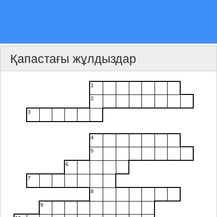
Қапастағы жұлдыздар
1
2
3
4
5
6
7
8
9