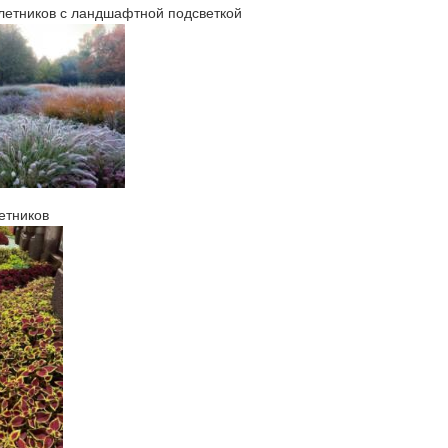
летников с ландшафтной подсветкой
етников