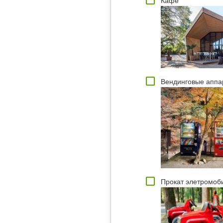
Кафе
Вендинговые аппа
Прокат элетромоб