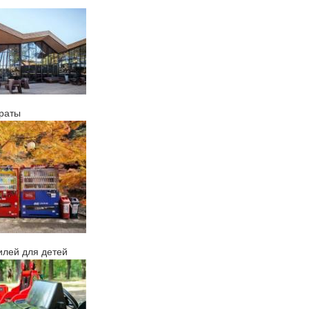
раты
илей для детей