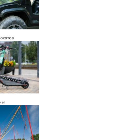
окатов
оны