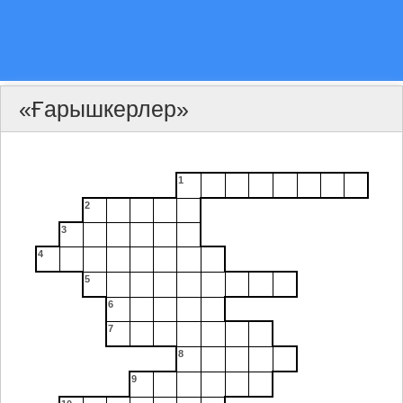
«Ғарышкерлер»
1
2
3
4
5
6
7
8
9