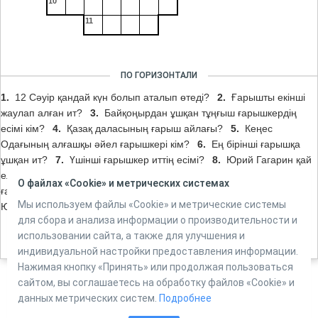
10
11
ПО ГОРИЗОНТАЛИ
1.
12 Сәуір қандай күн болып аталып өтеді?
2.
Ғарышты екінші
жаулап алған ит?
3.
Байқоңырдан ұшқан тұңғыш ғарышкердің
есімі кім?
4.
Қазақ даласының ғарыш айлағы?
5.
Кеңес
Одағының алғашқы әйел ғарышкері кім?
6.
Ең бірінші ғарышқа
ұшқан ит?
7.
Үшінші ғарышкер иттің есімі?
8.
Юрий Гагарин қай
елдің азаматы?
9.
Қазақтаң екінші, ал әлемнің 309-шы
О файлах «Cookie» и метрических системах
ғарышкерінің есімі кім?
10.
К.Е.Циолковскийдің оқушысы?
11.
Мы используем файлы «Cookie» и метрические системы
Юрий Гагариннің шақырушысы?
для сбора и анализа информации о производительности и
использовании сайта, а также для улучшения и
индивидуальной настройки предоставления информации.
Нажимая кнопку «Принять» или продолжая пользоваться
сайтом, вы соглашаетесь на обработку файлов «Cookie» и
данных метрических систем.
Подробнее
Powered by
Online Test Pad