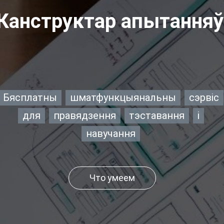
Канструкта
|
Бясплатны
шматфункцыянальны
сэрвіс
для
правядзення
тэставання
і
навучання
Что умеем