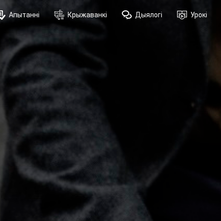
Апытанні
Крыжаванкі
Дыялогі
Урокі