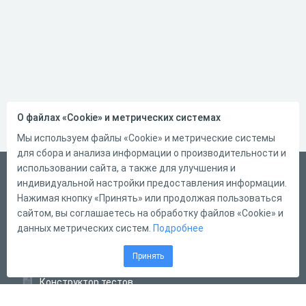
О файлах «Cookie» и метрических системах
Мы используем файлы «Cookie» и метрические системы
для сбора и анализа информации о производительности и
использовании сайта, а также для улучшения и
Беларускі
индивидуальной настройки предоставления информации.
Справка
Нажимая кнопку «Принять» или продолжая пользоваться
сайтом, вы соглашаетесь на обработку файлов «Cookie» и
Форма обратной связи
данных метрических систем.
Подробнее
Контакты
Принять
Тарифы
Конструктор тестов
Конструктор опросов