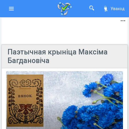
Уваход
Паэтычная крыніца Максіма
Багдановіча