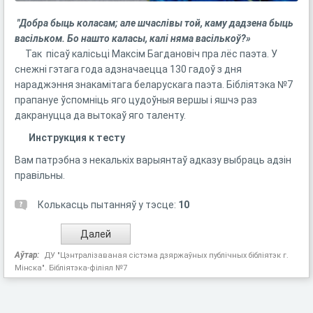
"Добра быць коласам; але шчаслівы той, каму дадзена быць
васільком. Бо нашто каласы, калі няма васількоў?»​
Так пісаў калісьці Максім Багдановіч пра лёс паэта. У
снежні гэтага года адзначаецца 130 гадоў з дня
нараджэння знакамітага беларускага паэта. Бібліятэка №7
прапануе ўспомніць яго цудоўныя вершы і яшчэ раз
дакрануцца да вытокаў яго таленту.
Инструкция к тесту
Вам патрэбна з некалькіх варыянтаў адказу выбраць адзін
правільны.
Колькасць пытанняў у тэсце:
10
Аўтар:
ДУ "Цэнтралізаваная сістэма дзяржаўных публічных бібліятэк г.
Мінска". Бібліятэка-філіял №7