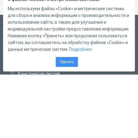
Мы используем файлы «Cookie» и метрические системы
для сбора и анализа информации о производительности и
использовании сайта, а также для улучшения и
English
индивидуальной настройки предоставления информации.
Справка
Нажимая кнопку «Принять» или продолжая пользоваться
сайтом, вы соглашаетесь на обработку файлов «Cookie» и
Форма обратной связи
данных метрических систем.
Подробнее
Контакты
Принять
Тарифы
Конструктор тестов
Конструктор опросов
Конструктор кроссвордов
Диалоговые тренажёры
Комплексные задания
Система Дистанционного Обучения