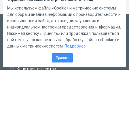
Мы используем файлы «Cookie» и метрические системы
для сбора и анализа информации о производительности и
использовании сайта, а также для улучшения и
English
индивидуальной настройки предоставления информации.
Справка
Нажимая кнопку «Принять» или продолжая пользоваться
сайтом, вы соглашаетесь на обработку файлов «Cookie» и
Форма обратной связи
данных метрических систем.
Подробнее
Контакты
Принять
Тарифы
Конструктор тестов
Конструктор опросов
Конструктор кроссвордов
Диалоговые тренажёры
Комплексные задания
Система Дистанционного Обучения