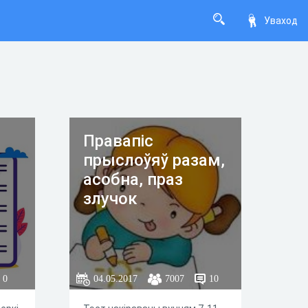
Уваход
Правапіс
прыслоўяў разам,
асобна, праз
злучок
0
04.05.2017
7007
10