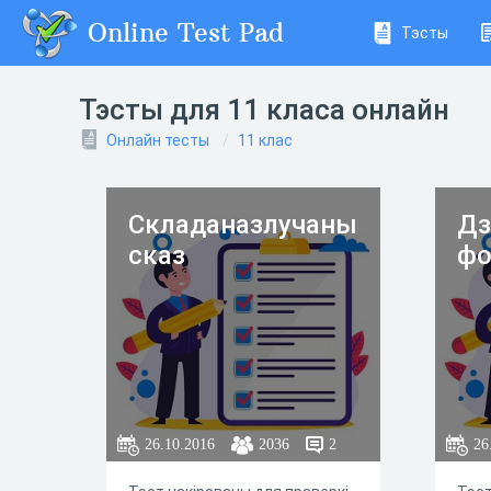
Online Test Pad
Тэсты
Тэсты для 11 класа онлайн
Онлайн тесты
11 клас
Складаназлучаны
Дз
сказ
ф
26.10.2016
2036
2
26