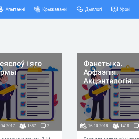
Апытанні
Крыжаванкі
Дыялогі
Урокі
еяслоў і яго
Фанетыка.
ормы
Арфаэпія.
Акцэнталогія.
.04.2017
1367
2
16.10.2016
1418