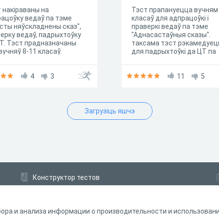
 накіраваны на
Тэст прапануецца вучням
ацоўку ведаў па тэме
класаў для адпрацоўкі і
сты няўскладнены сказ",
праверкі ведаў па тэме
ерку ведаў, падрыхтоўку
"Аднасастаўныя сказы".
Т. Тэст прадназначаны
таксама тэст рэкамедуец
вучняў 8-11 класаў.
для падрыхтоўкі да ЦТ па
беларускай мове.
4
3
11
5
Загрузіць яшчэ
Конструктор тестов
Конструктор опросов
Конструктор кроссвордов
ора и анализа информации о производительности и использовании