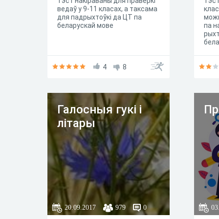
Тэст накіраваны для праверкі
Тэст
ведаў у 9-11 класах, а таксама
клас
для падрыхтоўкі да ЦТ па
мож
беларускай мове
па н
рыхт
бела
4
8
Галосныя гукі і
Пр
літары
20.09.2017
979
0
03