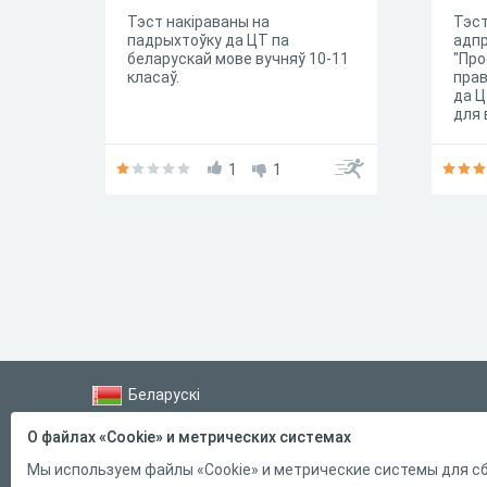
Тэст накіраваны на
Тэст
падрыхтоўку да ЦТ па
адпр
беларускай мове вучняў 10-11
"Про
класаў.
прав
да Ц
для 
1
1
Беларускі
Справка
О файлах «Cookie» и метрических системах
Форма обратной связи
Мы используем файлы «Cookie» и метрические системы для сб