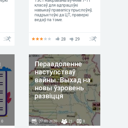
еркі
Тэст накіраваны вучням 7-11
класаў для адпрацоўкі
навыкаў правапісу прыслоўяў,
падрыхтоўкі да ЦТ, праверкі
ведаў па тэме.
28
29
я
Пераадоленне
наступстваў
вайны. Выхад на
новы ўзровень
развіцця
0
27.01.2020
21
0