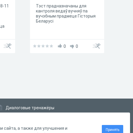
 8-11
Тэст прадназначаны для
кантроля ведаў вучняў па
вучэбным прадмеце Гісторыя
Беларусі
ца
0
0
Диалоговые тренажёры
Комплексные задания
Система Дистанционного Обучения
 сайта, а также для улучшения и
Принять