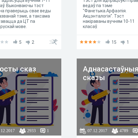
 адрасуцца вучням 7-11
Тэст для адпрацоўкі і прав
аў. Выконваючы тэст
ведаў па тэме
на праверыць свае веды
"Фанетыка.Арфаэпія.
азванай тэме, а таксама
Акцэнталогія". Тэст
авацца да ЦТ па
накіраваны вучням 10-11
рускай мове.
класаў.
5
2
15
1
осты сказ
Аднасастаўны
сказы
.12.2017
2933
1
07.12.2017
4789