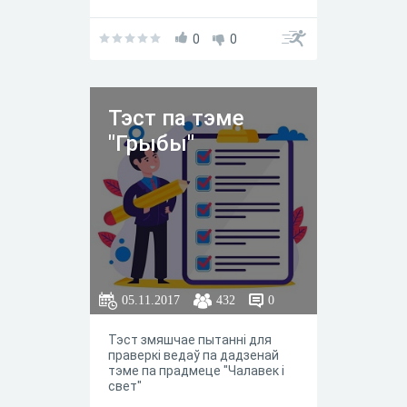
0
0
Тэст па тэме
"Грыбы"
05.11.2017
432
0
Тэст змяшчае пытанні для
праверкі ведаў па дадзенай
тэме па прадмеце "Чалавек і
свет"