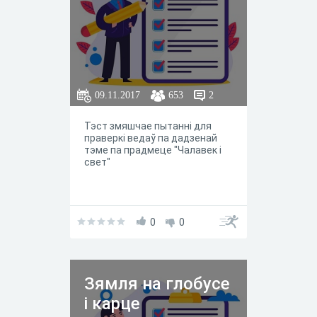
09.11.2017
653
2
Тэст змяшчае пытанні для
праверкі ведаў па дадзенай
тэме па прадмеце "Чалавек і
свет"
0
0
Зямля на глобусе
і карце