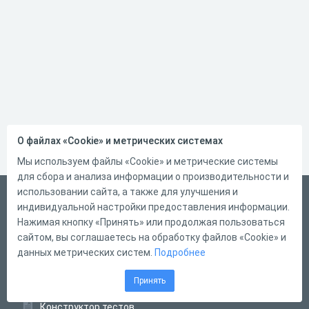
О файлах «Cookie» и метрических системах
Мы используем файлы «Cookie» и метрические системы
для сбора и анализа информации о производительности и
использовании сайта, а также для улучшения и
Беларускі
индивидуальной настройки предоставления информации.
Справка
Нажимая кнопку «Принять» или продолжая пользоваться
сайтом, вы соглашаетесь на обработку файлов «Cookie» и
Форма обратной связи
данных метрических систем.
Подробнее
Контакты
Принять
Тарифы
Конструктор тестов