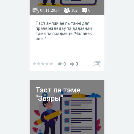
07.11.2017
102
0
Тэст змяшчае пытанні для
праверкі ведаў па дадзенай
тэме па прадмеце "Чалавек і
свет"
0
0
Тэст па тэме
"Звяры"