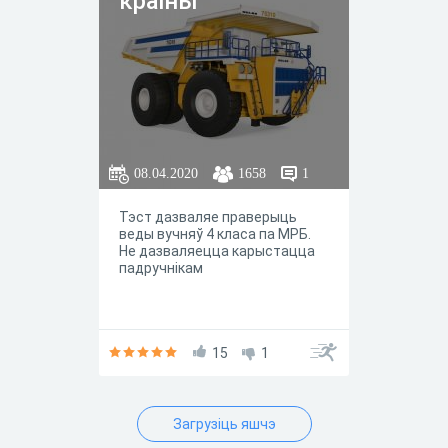
краіны
08.04.2020
1658
1
Тэст дазваляе праверыць
веды вучняў 4 класа па МРБ.
Не дазваляецца карыстацца
падручнікам
15
1
Загрузіць яшчэ