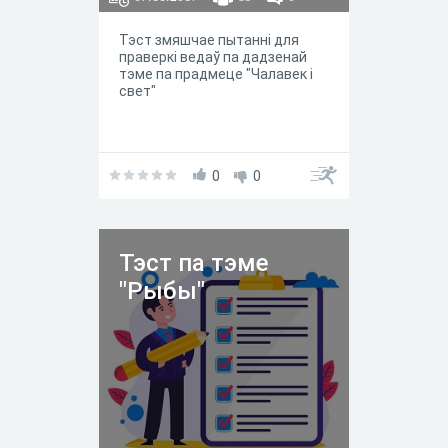
Тэст змяшчае пытанні для
праверкі ведаў па дадзенай
тэме па прадмеце "Чалавек і
свет"
0
0
Тэст па тэме
"Рыбы"