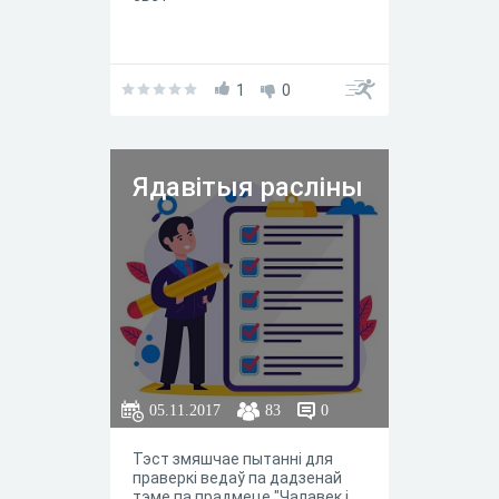
1
0
Ядавітыя расліны
05.11.2017
83
0
Тэст змяшчае пытанні для
праверкі ведаў па дадзенай
тэме па прадмеце "Чалавек і