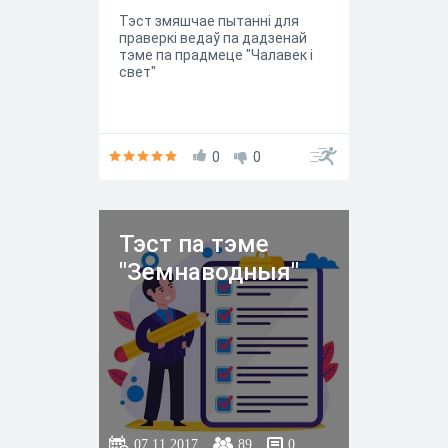
Тэст змяшчае пытанні для
праверкі ведаў па дадзенай
тэме па прадмеце "Чалавек і
свет"
0
0
Тэст па тэме
"Земнаводныя"
07.11.2017
89
0