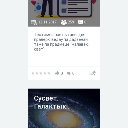
12.11.2017
259
0
Тэст змяшчае пытанні для
праверкі ведаў па дадзенай
тэме па прадмеце "Чалавек і
свет"
0
0
Сусвет.
Галактыкі.