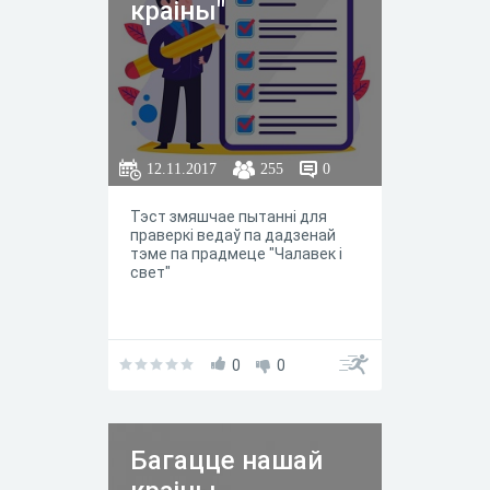
краіны"
12.11.2017
255
0
Тэст змяшчае пытанні для
праверкі ведаў па дадзенай
тэме па прадмеце "Чалавек і
свет"
0
0
Багацце нашай