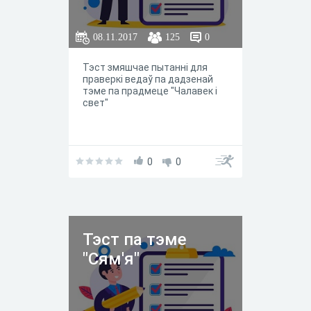
08.11.2017
125
0
Тэст змяшчае пытанні для
праверкі ведаў па дадзенай
тэме па прадмеце "Чалавек і
свет"
0
0
Тэст па тэме
"Сям'я"