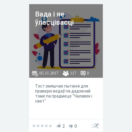
Вада і яе
ўласцівасці
05.11.2017
117
0
Тэст змяшчае пытанні для
праверкі ведаў па дадзенай
тэме па прадмеце "Чалавек і
свет"
2
0