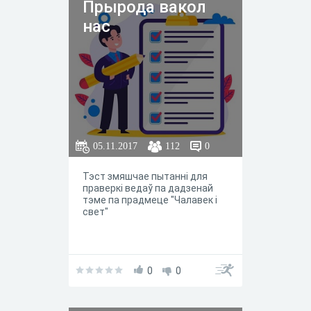
Прырода вакол
нас
05.11.2017
112
0
Тэст змяшчае пытанні для
праверкі ведаў па дадзенай
тэме па прадмеце "Чалавек і
свет"
0
0