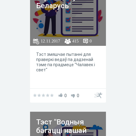
Беларусь"
12.11.2017
415
0
Тэст змяшчае пытанні для
праверкі ведаў па дадзенай
тэме па прадмеце "Чалавек і
свет"
0
0
Тэст "Водныя
багацці нашай