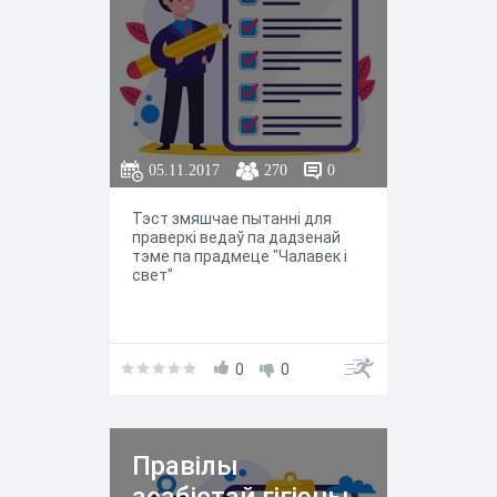
05.11.2017
270
0
Тэст змяшчае пытанні для
праверкі ведаў па дадзенай
тэме па прадмеце "Чалавек і
свет"
0
0
Правілы