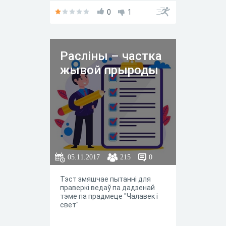
0
1
Расліны – частка
жывой прыроды
05.11.2017
215
0
Тэст змяшчае пытанні для
праверкі ведаў па дадзенай
тэме па прадмеце "Чалавек і
свет"