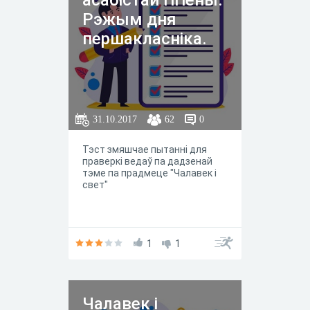
асабістай гігіены.
Рэжым дня
першакласніка.
31.10.2017
62
0
Тэст змяшчае пытанні для
праверкі ведаў па дадзенай
тэме па прадмеце "Чалавек і
свет"
1
1
Чалавек і