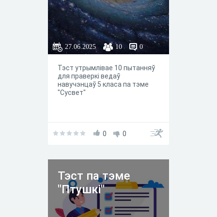
27.06.2025
10
0
Тэст утрымлівае 10 пытанняў
для праверкі ведаў
навучэнцаў 5 класа па тэме
"Сусвет"
0
0
Тэст па тэме
"Птушкі"