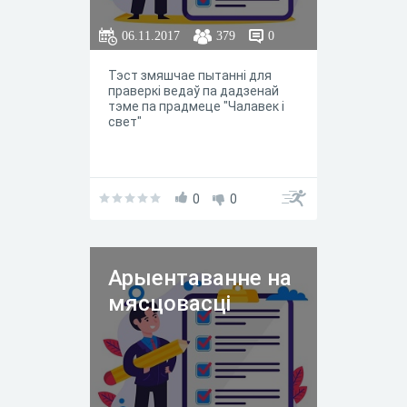
06.11.2017
379
0
Тэст змяшчае пытанні для
праверкі ведаў па дадзенай
тэме па прадмеце "Чалавек і
свет"
0
0
Арыентаванне на
мясцовасці