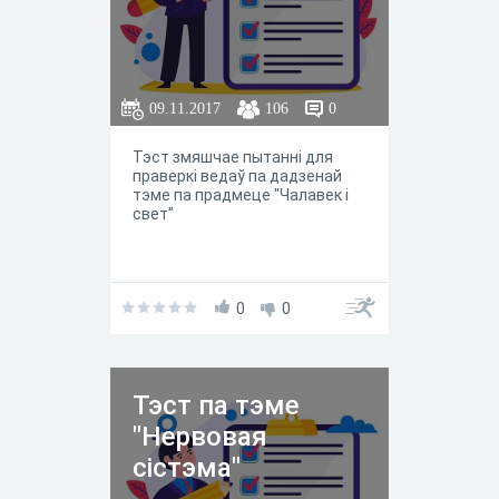
09.11.2017
106
0
Тэст змяшчае пытанні для
праверкі ведаў па дадзенай
тэме па прадмеце "Чалавек і
свет"
0
0
Тэст па тэме
"Нервовая
сістэма"