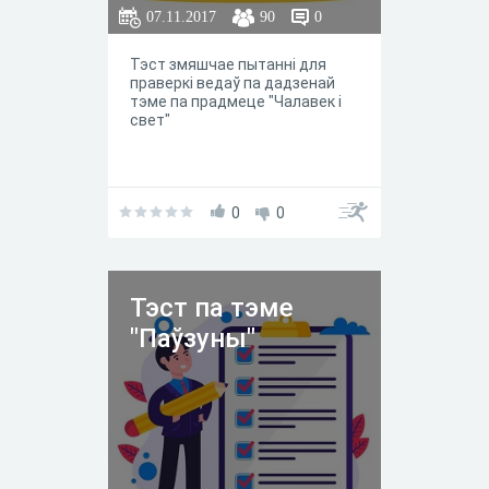
07.11.2017
90
0
Тэст змяшчае пытанні для
праверкі ведаў па дадзенай
тэме па прадмеце "Чалавек і
свет"
0
0
Тэст па тэме
"Паўзуны"