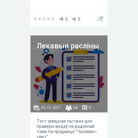
0
0
Лекавыя расліны
05.11.2017
84
0
Тэст змяшчае пытанні для
праверкі ведаў па дадзенай
тэме па прадмеце "Чалавек і
свет"