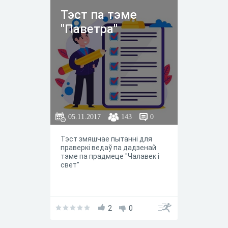
Тэст па тэме
"Паветра"
05.11.2017
143
0
Тэст змяшчае пытанні для
праверкі ведаў па дадзенай
тэме па прадмеце "Чалавек і
свет"
2
0