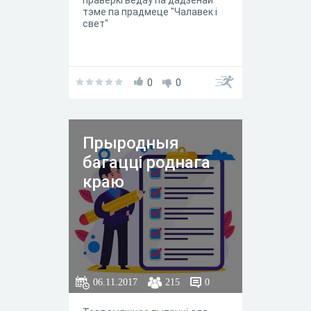
праверкі ведаў па дадзенай
тэме па прадмеце "Чалавек і
свет"
0
0
Прыродныя
багацці роднага
краю
06.11.2017
215
0