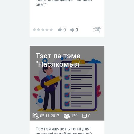
свет"
0
0
Тэст па тэме
"Насякомыя"
05.11.2017
159
0
Тэст змяшчае пытанні для