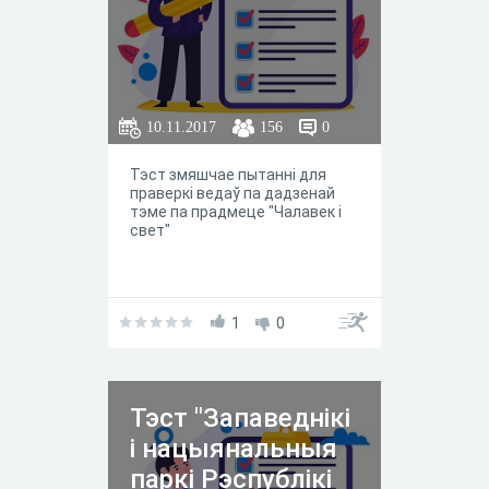
10.11.2017
156
0
Тэст змяшчае пытанні для
праверкі ведаў па дадзенай
тэме па прадмеце "Чалавек і
свет"
1
0
Тэст "Запаведнікі
і нацыянальныя
паркі Рэспублікі