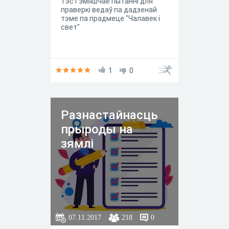
Тэст змяшчае пытанні для
праверкі ведаў па дадзенай
тэме па прадмеце "Чалавек і
свет"
1
0
Разнастайнасць
прыроды на
зямлі
07.11.2017
218
0