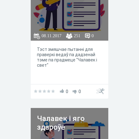
08.11.2017
251
0
Тэст змяшчае пытанні для
праверкі ведаў па дадзенай
тэме па прадмеце "Чалавек і
свет"
0
0
Чалавек і яго
здароўе