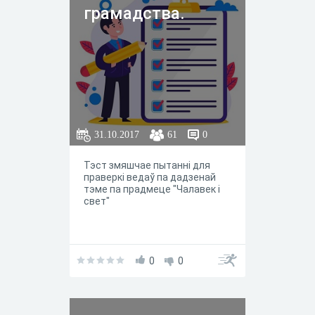
грамадства.
31.10.2017
61
0
Тэст змяшчае пытанні для
праверкі ведаў па дадзенай
тэме па прадмеце "Чалавек і
свет"
0
0