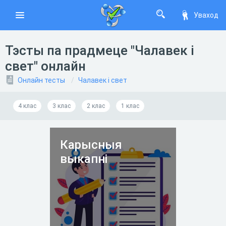
Уваход
Тэсты па прадмеце "Чалавек і
свет" онлайн
Онлайн тесты
Чалавек і свет
4 клас
3 клас
2 клас
1 клас
Карысныя
выкапні