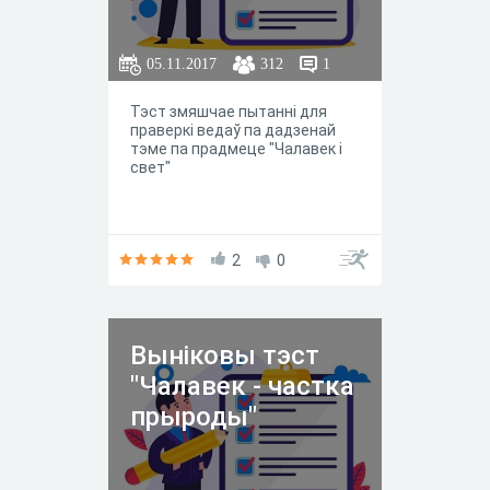
05.11.2017
312
1
Тэст змяшчае пытанні для
праверкі ведаў па дадзенай
тэме па прадмеце "Чалавек і
свет"
2
0
Выніковы тэст
"Чалавек - частка
прыроды"