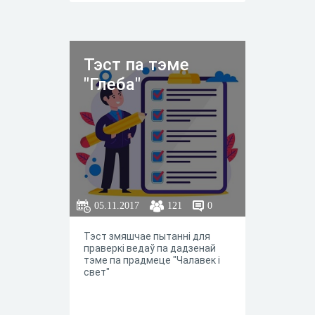
Тэст па тэме
"Глеба"
05.11.2017
121
0
Тэст змяшчае пытанні для
праверкі ведаў па дадзенай
тэме па прадмеце "Чалавек і
свет"