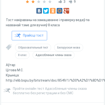
3
9
Тэст накіраваны на замацаванне і праверку ведаў па
названай тэме для вучняў 8 класа
Прайсці тэст
Образовательный тест
Беларуская мова
8 клас
Адасобленыя члены сказа
Аўтар:
Цітова М.С.
Крыніца:
http://elib.bspu.by/bitstream/doc/8549/1/%D0%A2%D
Пройти онлайн тест Адасобленыя члены сказа
бесплатно без регистрации и без СМС