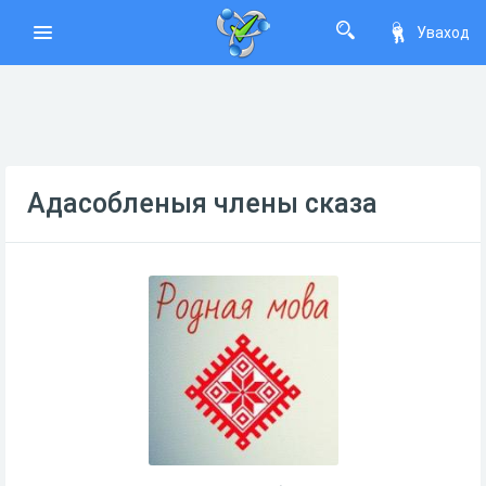
Уваход
Адасобленыя члены сказа