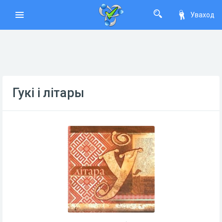
Уваход
Гукі і літары