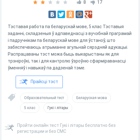
8
17
Тэставая работа па беларускай мове, 5 клас Тэставыя
заданні, складзеныя ў адпаведнасці з вучэбнай праграмай
і падручнікам па беларускай мове для ўстаноў, што
забяспечваюць атрыманне агульнай сярэдняй адукацыі.
Распрацаваны тэст можа быць выкарыстаны як для
трэніроўкі, так і для кантролю ўзроўню сфарміраванасці
ўменняў і навыкаў па дадзенай тэме.
Прайсці тэст
Образовательный тест
Беларуская мова
5 клас
Гукі і літары
Пройти онлайн тест Гукі і літары бесплатно без
регистрации и без СМС