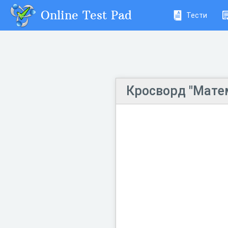
Online Test Pad
Тести
Кросворд "Мате