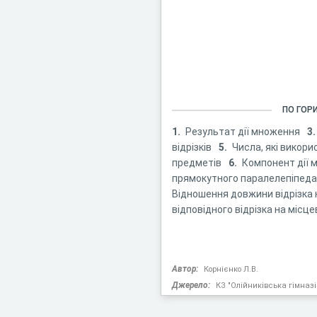
ПО ГОР
1.
Результат дії множення
3.
відрізків
5.
Числа, які викори
предметів
6.
Компонент дії
прямокутного паралелепіпед
Відношення довжини відрізка 
відповідного відрізка на місце
Автор:
Корнієнко Л.В.
Джерело:
КЗ "Олійниківська гімназі