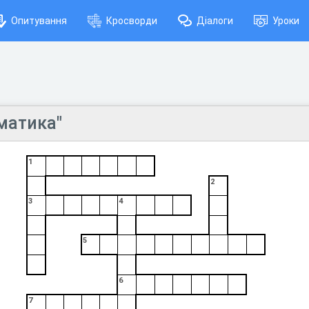
Опитування
Кросворди
Діалоги
Уроки
матика"
1
2
3
4
5
6
7