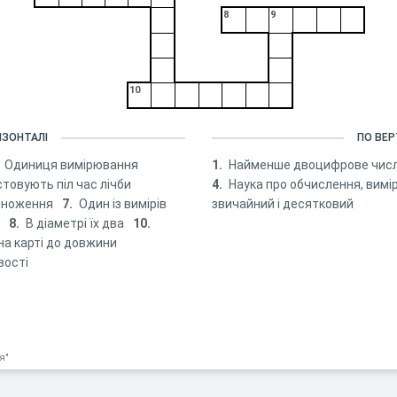
8
9
10
ИЗОНТАЛІ
ПО ВЕР
Одиниця вимірювання
1.
Найменше двоцифрове чис
стовують піл час лічби
4.
Наука про обчислення, вим
 множення
7.
Один із вимірів
звичайний і десятковий
а
8.
В діаметрі їх два
10.
на карті до довжини
вості
я"