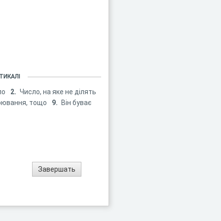
ТИКАЛІ
ло
2.
Число, на яке не ділять
ірювання, тощо
9.
Він буває