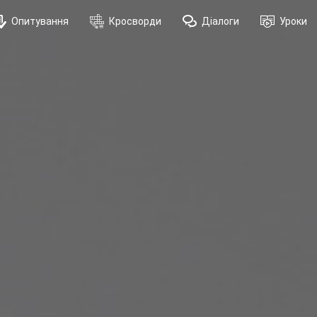
Опитування
Кросворди
Діалоги
Уроки