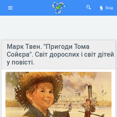
Вхід
Марк Твен. "Пригоди Тома
Сойєра". Світ дорослих і світ дітей
у повісті.