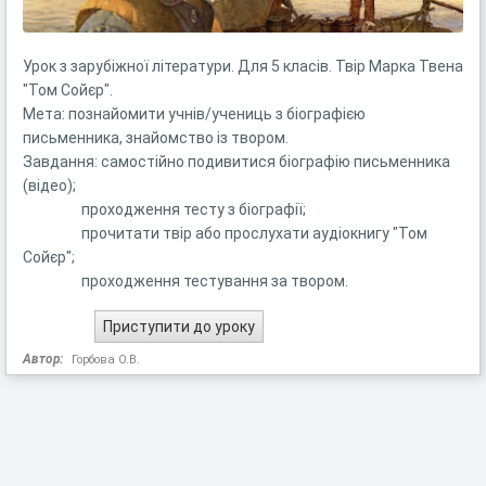
Урок з зарубіжної літератури. Для 5 класів. Твір Марка Твена
"Том Сойєр".
Мета: познайомити учнів/учениць з біографією
письменника, знайомство із твором.
Завдання: самостійно подивитися біографію письменника
(відео);
проходження тесту з біографії;
прочитати твір або прослухати аудіокнигу "Том
Сойєр";
проходження тестування за твором.
Автор:
Горбова О.В.