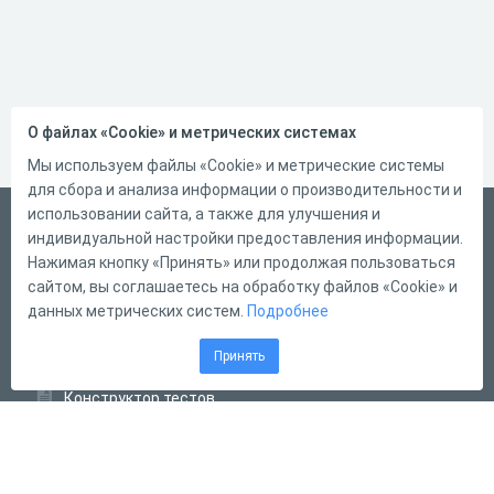
О файлах «Cookie» и метрических системах
Мы используем файлы «Cookie» и метрические системы
для сбора и анализа информации о производительности и
использовании сайта, а также для улучшения и
Український
индивидуальной настройки предоставления информации.
Справка
Нажимая кнопку «Принять» или продолжая пользоваться
сайтом, вы соглашаетесь на обработку файлов «Cookie» и
Форма обратной связи
данных метрических систем.
Подробнее
Контакты
Принять
Тарифы
Конструктор тестов
Конструктор опросов
Конструктор кроссвордов