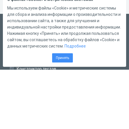
Мы используем файлы «Cookie» и метрические системы
для сбора и анализа информации о производительности и
использовании сайта, а также для улучшения и
Український
индивидуальной настройки предоставления информации.
Справка
Нажимая кнопку «Принять» или продолжая пользоваться
сайтом, вы соглашаетесь на обработку файлов «Cookie» и
Форма обратной связи
данных метрических систем.
Подробнее
Контакты
Принять
Тарифы
Конструктор тестов
Конструктор опросов
Конструктор кроссвордов
Диалоговые тренажёры
Комплексные задания
Система Дистанционного Обучения