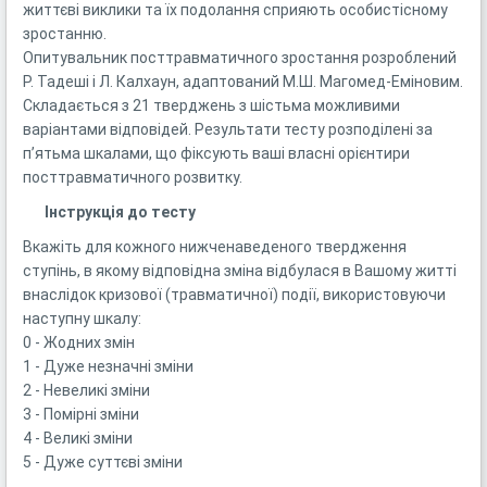
життєві виклики та їх подолання сприяють особистісному
зростанню.
Опитувальник посттравматичного зростання розроблений
Р. Тадеші і Л. Калхаун, адаптований М.Ш. Магомед-Еміновим.
Складається з 21 тверджень з шістьма можливими
варіантами відповідей. Результати тесту розподілені за
пʼятьма шкалами, що фіксують ваші власні орієнтири
посттравматичного розвитку.
Інструкція до тесту
Вкажіть для кожного нижченаведеного твердження
ступінь, в якому відповідна зміна відбулася в Вашому житті
внаслідок кризової (травматичної) події, використовуючи
наступну шкалу:
0 - Жодних змін
1 - Дуже незначні зміни
2 - Невеликі зміни
3 - Помірні зміни
4 - Великі зміни
5 - Дуже суттєві зміни