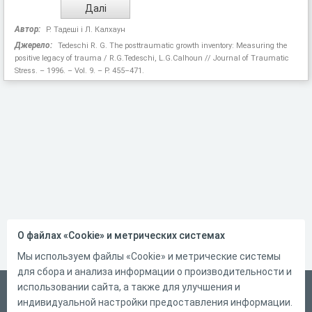
Автор:
Р. Тадеші і Л. Калхаун
Джерело:
Tedeschi R. G. The posttraumatic growth inventory: Measuring the
positive legacy of trauma / R.G.Tedeschi, L.G.Calhoun // Journal of Traumatic
Stress. – 1996. – Vol. 9. – P. 455–471.
О файлах «Cookie» и метрических системах
Мы используем файлы «Cookie» и метрические системы
для сбора и анализа информации о производительности и
использовании сайта, а также для улучшения и
Український
индивидуальной настройки предоставления информации.