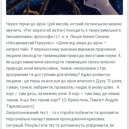
Через терни до зірок. Цей вислів, котрий латинською мовою
звучить «Per aspera ad astra») походить з твору римського
письменника і філософа І ст. н. е. Люція Аннея Сенеки
«Несамовитий Геркулес»: «Шлях від землі до зірок —
непростий». У переносному значенні виражає прагнення
людини оволодіти таємницями природи, висотами науки. А
як щодо намагання оволодіти таємницею своєъ власної
природи, коли імпульсивне, темне, некероване стає
зрозумілим та доступним для впливу? Адже розвиток
людини - це перш за все рух до зірок власного Духу. "Є шлях,
туман, тунелі, лабіринти, провалля, і надія, й знову шлях… А
зорі — там десь, за межею зони. А зорі — там лиш, де немає
тернів. А що без тернів зорі?" (О. Крекотень, Пам'яті Андрія
Тарковського)
Запропонований тест - то є спроба побачити та зрозуміти
персональні налаштування проходження кризових
ситуацій. Результати теста допоможуть усвідомити, як