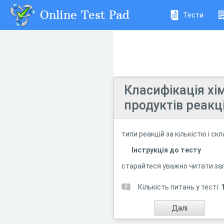
Online Test Pad
Тести
Класифікація хім
продуктів реакц
типи реакцій за кількістю і ск
Інструкція до тесту
старайтеся уважно читати запи
Кількість питань у тесті: