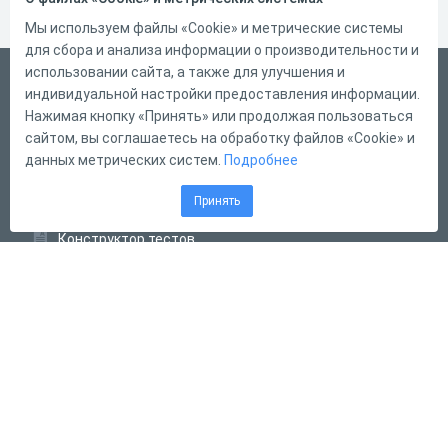
Мы используем файлы «Cookie» и метрические системы
для сбора и анализа информации о производительности и
использовании сайта, а также для улучшения и
Український
индивидуальной настройки предоставления информации.
Справка
Нажимая кнопку «Принять» или продолжая пользоваться
сайтом, вы соглашаетесь на обработку файлов «Cookie» и
Форма обратной связи
данных метрических систем.
Подробнее
Контакты
Принять
Тарифы
Конструктор тестов
Конструктор опросов
Конструктор кроссвордов
Диалоговые тренажёры
Комплексные задания
Система Дистанционного Обучения