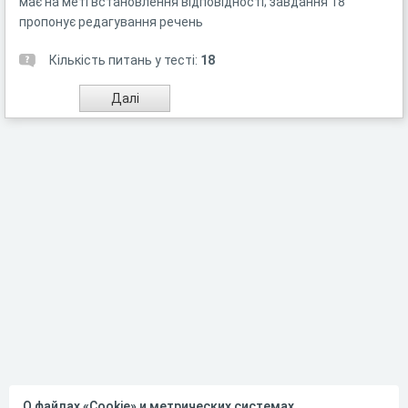
має на меті встановлення відповідності; завдання 18
пропонує редагування речень
Кількість питань у тесті:
18
О файлах «Cookie» и метрических системах