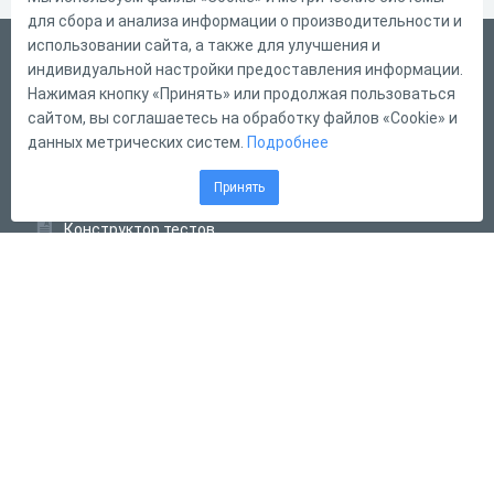
для сбора и анализа информации о производительности и
использовании сайта, а также для улучшения и
Український
индивидуальной настройки предоставления информации.
Справка
Нажимая кнопку «Принять» или продолжая пользоваться
сайтом, вы соглашаетесь на обработку файлов «Cookie» и
Форма обратной связи
данных метрических систем.
Подробнее
Контакты
Принять
Тарифы
Конструктор тестов
Конструктор опросов
Конструктор кроссвордов
Диалоговые тренажёры
Комплексные задания
Система Дистанционного Обучения
2011 - 2026
Online Test Pad
Угода про використання
Оферта
Политика обработки персональных данных