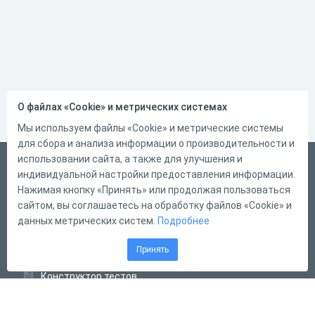
О файлах «Cookie» и метрических системах
Мы используем файлы «Cookie» и метрические системы
для сбора и анализа информации о производительности и
использовании сайта, а также для улучшения и
Український
индивидуальной настройки предоставления информации.
Справка
Нажимая кнопку «Принять» или продолжая пользоваться
сайтом, вы соглашаетесь на обработку файлов «Cookie» и
Форма обратной связи
данных метрических систем.
Подробнее
Контакты
Принять
Тарифы
Конструктор тестов
Конструктор опросов