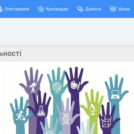
Опитування
Кросворди
Діалоги
Уроки
ьності