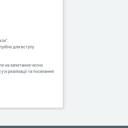
ати".
трібно для вступу.
йте на запитання чесно.
у іх реалізації та посилання