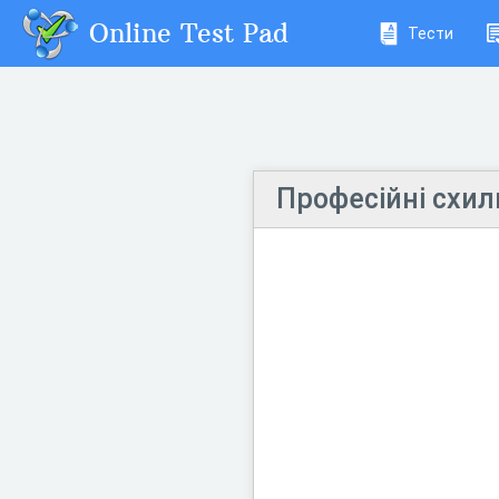
Online Test Pad
Тести
Професійні схил