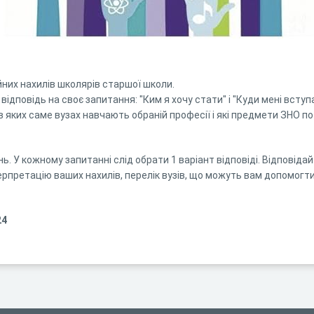
них нахилів школярів старшої школи.
ідповідь на своє запитання: "Ким я хочу стати" і "Куди мені вступ
 в яких саме вузах навчають обраній професії і які предмети ЗНО по
ь. У кожному запитанні слід обрати 1 варіант відповіді. Відповіда
ерпретацію ваших нахилів, перелік вузів, що можуть вам допомогти 
24