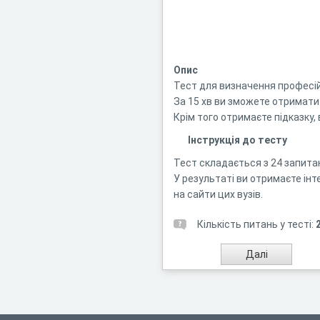
Опис
Тест для визначення професій
За 15 хв ви зможете отримати в
Крім того отримаєте підказку,
Інструкція до тесту
Тест складається з 24 запитан
У результаті ви отримаєте інт
на сайти цих вузів.
Кількість питань у тесті: