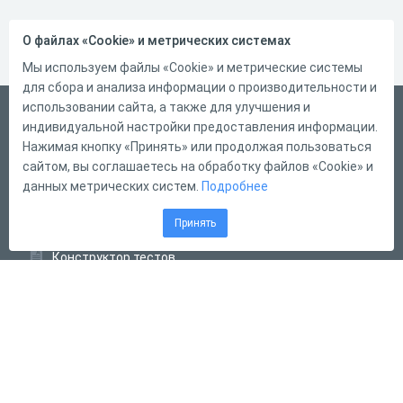
О файлах «Cookie» и метрических системах
Мы используем файлы «Cookie» и метрические системы
для сбора и анализа информации о производительности и
использовании сайта, а также для улучшения и
Український
индивидуальной настройки предоставления информации.
Справка
Нажимая кнопку «Принять» или продолжая пользоваться
сайтом, вы соглашаетесь на обработку файлов «Cookie» и
Форма обратной связи
данных метрических систем.
Подробнее
Контакты
Принять
Тарифы
Конструктор тестов
Конструктор опросов
Конструктор кроссвордов
Диалоговые тренажёры
Комплексные задания
Система Дистанционного Обучения