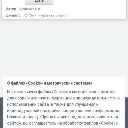
Автор:
Корнієнко Л.В.
Джерело:
КЗ "Олійниківська гімназія"
О файлах «Cookie» и метрических системах
Мы используем файлы «Cookie» и метрические системы
для сбора и анализа информации о производительности и
использовании сайта, а также для улучшения и
Український
индивидуальной настройки предоставления информации.
Справка
Нажимая кнопку «Принять» или продолжая пользоваться
сайтом, вы соглашаетесь на обработку файлов «Cookie» и
Форма обратной связи