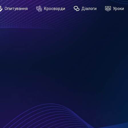
Опитування
Кросворди
Діалоги
Уроки