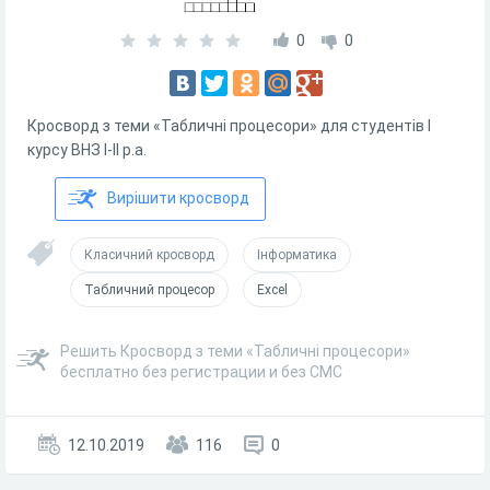
0
0
Кросворд з теми «Табличні процесори» для студентів І
курсу ВНЗ І-ІІ р.а.
Вирішити кросворд
Класичний кросворд
Інформатика
Табличний процесор
Excel
Решить Кросворд з теми «Табличні процесори»
бесплатно без регистрации и без СМС
12.10.2019
116
0