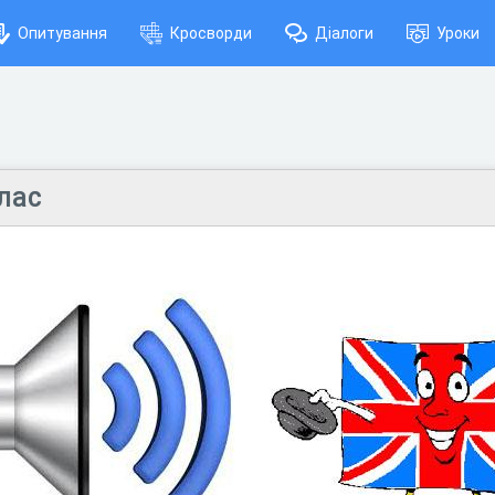
Опитування
Кросворди
Діалоги
Уроки
лас