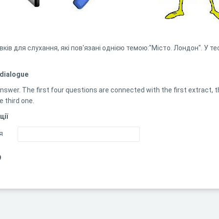
ків для слухання, які пов'язані однією темою:"Місто. Лондон". У те
 dialogue
nswer. The first four questions are connected with the first extract, 
e third one.
ції
я
9