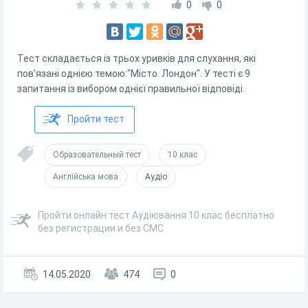
0
0
Тест складається із трьох уривків для слухання, які
пов'язані однією темою:"Місто. Лондон". У тесті є 9
запитання із вибором однієї правильної відповіді.
Пройти тест
Образовательный тест
10 клас
Англійська мова
Аудіо
Пройти онлайн тест Аудіювання 10 клас бесплатно
без регистрации и без СМС
14.05.2020
474
0