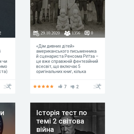
2
29.10.2020
1356
0
«Дім дивних дітей»
і
американського письменника
й сценариста Ренсома Ріґґза –
м чи
це вже справжній фентезійний
чимо
всесвіт, що включає 5
ста)
оригінальних книг, кілька
графічних романів-переказів
та спін-оф «Казки дивних».
Існує також химерна й неточна
7
2
екранізація першого роману
під керівництвом чи не
найдивнішого голлівудського
режисера сучасності Тіма
ни
Історія тест по
Бартона. Якщо ти ще не
занурився в цю викривлену й
темі 2 світова
страшнувату реальність,
якраз час це зробити. Адже
війна
літературна франшиза ще