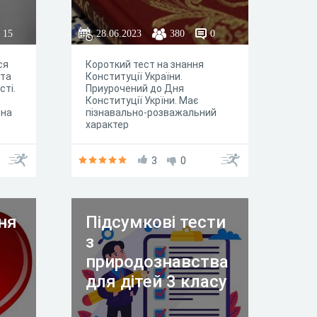
15
28.06.2023
380
0
ся
Короткий тест на знання
ота
Конституції України.
сті.
Приурочений до Дня
Конституції Укрїни. Має
 на
пізнавально-розважальний
характер
дей
3
0
ня
Підсумкові тести
з
природознавства
для дітей 3 класу