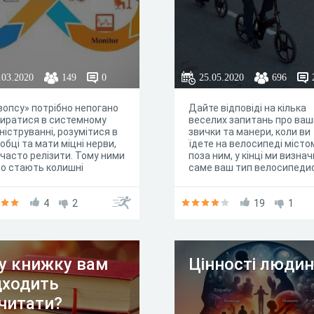
.03.2020
149
0
25.05.2020
696
опсу» потрібно непогано
Дайте відповіді на кілька
иратися в системному
веселих запитань про ваш
ніструванні, розумітися в
звички та манери, коли ви
обці та мати міцні нерви,
їдете на велосипеді місто
часто релізити. Тому ними
поза ним, у кінці ми визна
о стають колишні
саме ваш тип велосипеди
дміни і колишні
обники - хоча ми знаємо,
олишніми вони не
4
2
19
1
ють. DevOps - це особлива
, підхід до роботи.
ряйте в собі рівень DevOps
опомогою тесту.
у книжку вам
Цінності люди
дходить
читати?