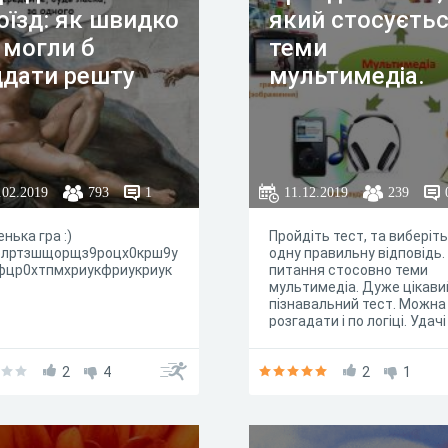
оїзд: як швидко
який стосуєть
 могли б
теми
ддати решту
мультимедіа.
.02.2019
793
1
11.12.2019
239
нька гра :)
Пройдіть тест, та виберіть
олртзшщорщз9роцх0крш9у
одну правильну відповідь. 
фцр0хтпмхриукфриукриук
питання стосовно теми
мультимедіа. Дуже цікави
пізнавальний тест. Можна
розгадати і по логіці. Удачі
кожному.
2
4
2
1