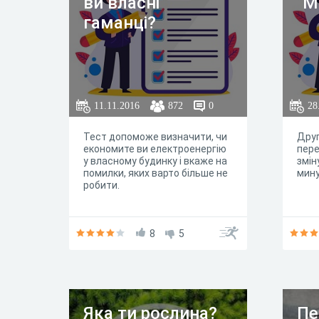
ви власні
"М
гаманці?
11.11.2016
872
0
28
Тест допоможе визначити, чи
Друг
економите ви електроенергію
пере
у власному будинку і вкаже на
змін
помилки, яких варто більше не
мину
робити.
8
5
Яка ти рослина?
Пе