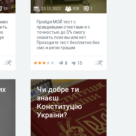
18
23.11.2023
838
1
ливо
Пройдя МОЙ тест с
лить.
правдивыми ответами я с
во
точностью до 5% смогу
ує
сказать псих вы или нет.
Проходите тест бесплатно без
смс и регистрации
8
15
их
Чи добре ти
знаєш
Конституцію
України?