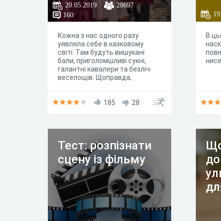
20.05.2019
28697
19
160
Кожна з нас одного разу
В ць
уявляла себе в казковому
наск
світі. Там будуть вишукані
повн
бали, приголомшливі сукні,
нисе
галантні кавалери та безліч
веселощів. Щоправда,
принцеси бувають різними.
185
28
Тест: розпізнати
Що
сцену із фільму
до
ул
дл