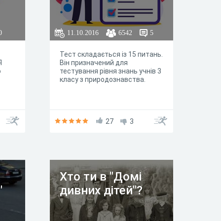
0
11.10.2016
6542
5
Тест складається із 15 питань.
Я
Він призначений для
о
тестування рівня знань учнів 3
класу з природознавства.
27
3
Хто ти в "Домі
"
дивних дітей"?