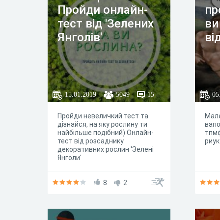
Пройди онлайн-
пр
тест від 'Зелених
ви
Янголів'
ві
15.01.2019
5049
15
05
Пройди невеличкий тест та
Мале
дізнайся, на яку рослину ти
вап
найбільше подібний) Онлайн-
тпм
тест від розсаднику
риук
декоративних рослин 'Зелені
Янголи'
8
2