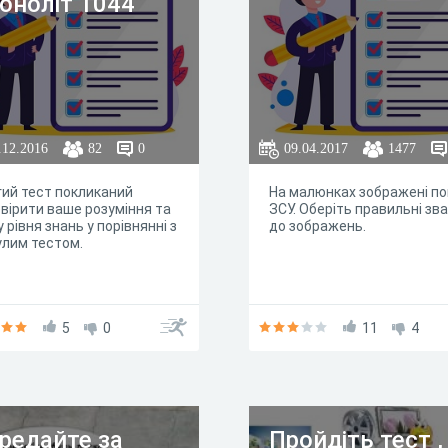
оноліт 1044"
.12.2016
82
0
09.04.2017
1477
ий тест покликаний
На малюнках зображені по
вірити ваше розуміння та
ЗСУ. Оберіть правильні зв
у рівня знань у порівнянні з
до зображень.
лим тестом.
5
0
11
4
редайте за
Пройдіть тест ,