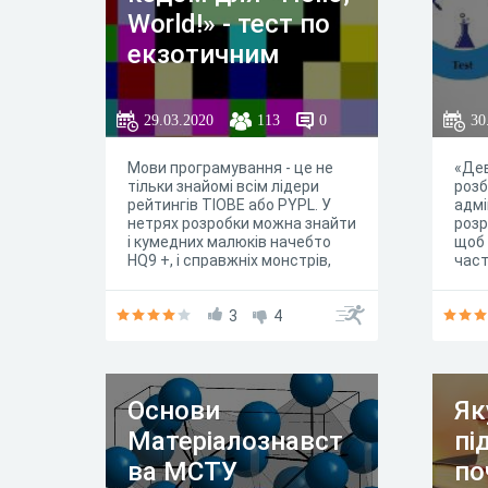
World!» - тест по
екзотичним
мовам
29.03.2020
113
0
30
Мови програмування - це не
«Дев
тільки знайомі всім лідери
розб
рейтингів TIOBE або PYPL. У
адмі
нетрях розробки можна знайти
розр
і кумедних малюків начебто
щоб 
HQ9 +, і справжніх монстрів,
част
таких як Malbolge або BIT.
сиса
Перевірте, наскільки добре ви
розр
знаєте екзотичні мови
3
4
що к
програмування, спробувавши
бува
дізнатися їх за програмою
роль
«Hello, World!».
Вимі
за д
Основи
Як
Матеріалознавст
пі
ва МСТУ
по