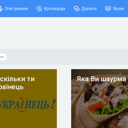
Опитування
Кросворди
Діалоги
Уроки
на
скільки ти
Яка Ви шаурма
раїнець