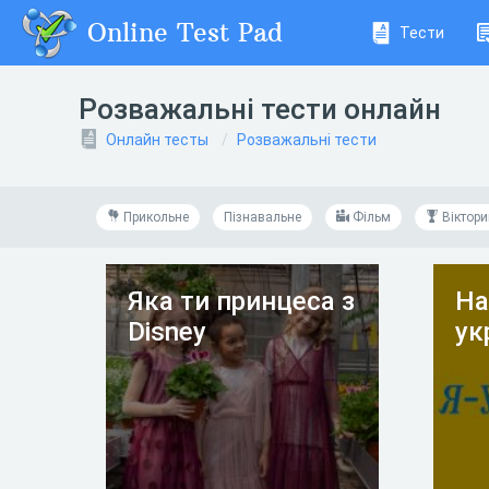
Online Test Pad
Тести
Розважальні тести онлайн
Онлайн тесты
Розважальні тести
Прикольне
Пізнавальне
Фільм
Віктори
Яка ти принцеса з
На
Disney
ук