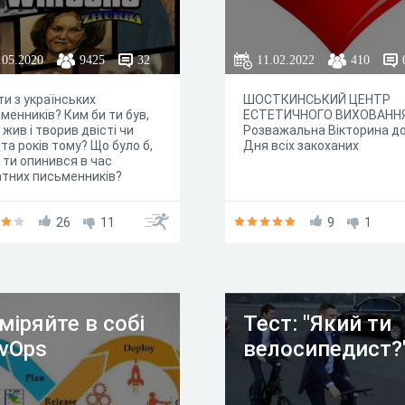
.05.2020
9425
32
11.02.2022
410
ти з українських
ШОСТКИНСЬКИЙ ЦЕНТР
менників? Ким би ти був,
ЕСТЕТИЧНОГО ВИХОВАНН
 жив і творив двісті чи
Розважальна Вікторина д
та років тому? Що було б,
Дня всіх закоханих
 ти опинився в час
тних письменників?
26
11
9
1
міряйте в собі
Тест: "Який ти
vOps
велосипедист?