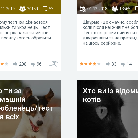
.11.2019
30169
57
01.12.2018
13565
ому тесті ви дізнаєтеся
Шаурма - це смачно, особ
ільки ти українець. Тест
коли після неї живіт не бо
істю розважальний і не
Тест створений вийнятко
 посилу когось образити.
для розваги та не претенд
на щось серйозне.
208
96
83
14
 ти за
Хто ви із відом
машній
котів
юбленець/тест
я всіх