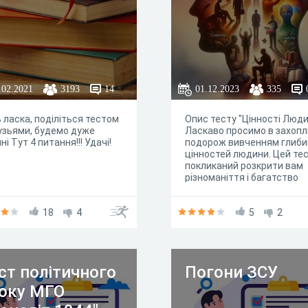
.02.2021
3193
14
01.12.2023
335
 ласка, поділіться тестом
Опис тесту "Цінності Люд
узьями, будемо дуже
Ласкаво просимо в захопл
ні Тут 4 питання!!! Удачі!
подорож вивченням глиби
цінностей людини. Цей те
покликаний розкрити вам
різноманіття і багатство
людського досвіду через
дзеркало традиційної
18
4
мудрості, що міститься в
5
2
прислів'ях і приказках. Ко
запитання в нашому тесті 
просто виклик вашому
інтелекту, а й можливість
ст політичного
Погони ЗСУ
самоаналізу та рефлексії 
приводу того, що для вас
оку МГО
справді важливо.