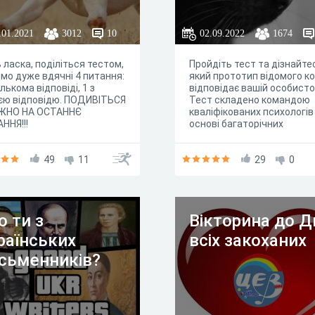
.01.2021
3012
10
02.09.2022
1674
 ласка, поділіться тестом,
Пройдіть тест та дізнайте
мо дуже вдячні 4 питання:
який прототип відомого к
ількома відповіді, 1 з
відповідає вашій особисто
єю відповідю. ПОДИВІТЬСЯ
Тест складено командою
ЖНО НА ОСТАННЄ
кваліфікованих психологів
ННЯ!!!
основі багаторічних
досліджень поведінки лю
та тварин
49
11
29
0
о ти з
Вікторина до Д
раїнських
всіх закоханих
сьменників?