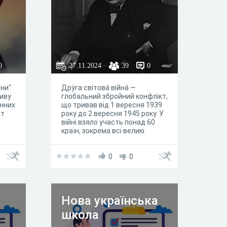
явно не закінчена й продовжує
нарощувати армію фанів. Наш
тест – чудова можливість
розпочати знайомство із
серією або пригадати її образи
(якщо ти встигнув прочитати
ці книги) напередодні
0
27.11.2024
39
0
найпохмурішого свята року.
ини"
Дру́га світова́ війна́ —
иву
глобальний збройний конфлікт,
нних
що тривав від 1 вересня 1939
ст
року до 2 вересня 1945 року. У
війні взяло участь понад 60
країн, зокрема всі великі
держави, які утворили два
протилежні військові табори:
блок країн Осі та
0
0
жне
антигітлерівську коаліцію
не
(«союзники»).фффффффффф
ффффффффффффффффффф
ффффффффффффффффффф
Нова українська
з
ффффффффффффффффффф
ффффффффффффффффффф
школа
ффффффффффффффффффф
ффффффффффффффффффф