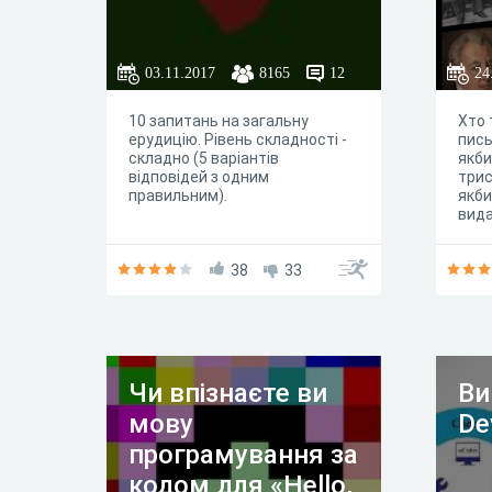
03.11.2017
8165
12
24
10 запитань на загальну
Хто 
ерудицію. Рівень складності -
пись
складно (5 варіантів
якби
відповідей з одним
трис
правильним).
якби
вида
38
33
Чи впізнаєте ви
Ви
мову
De
програмування за
кодом для «Hello,