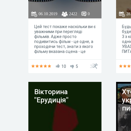
06.10.2019
2422
0
28
Цей тест покаже наскільки ви є
Будь
уважними при перегляді
буде
фільмів. Адже просто
3 з к
подивитись фільм - це одне, а
одні
проходячи тест, знати з якого
УВА
фільму вказана сцена - це
ПИТА
зовсім інше. Якщо ви відповісте
на всі питання правильно, це
свідчитиме, що ви дуже
10
5
уважний глядач
Вікторина
Хт
"Ерудиція"
ук
пи