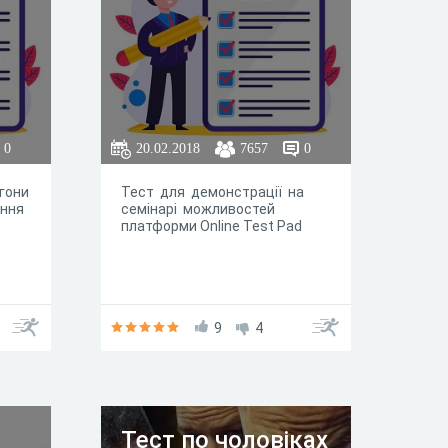
ффффффффффффффффффф
0
20.02.2018
7657
0
гони
Тест для демонстрації на
ання
семінарі можливостей
платформи Online Test Pad
9
4
Тест по чоловіках