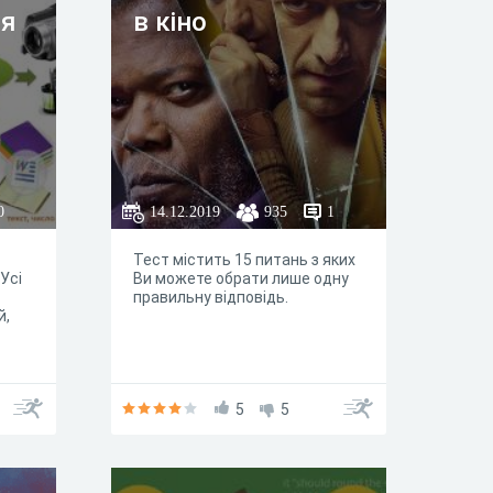
ся
в кіно
0
14.12.2019
935
1
Тест містить 15 питань з яких
Усі
Ви можете обрати лише одну
правильну відповідь.
й,
5
5