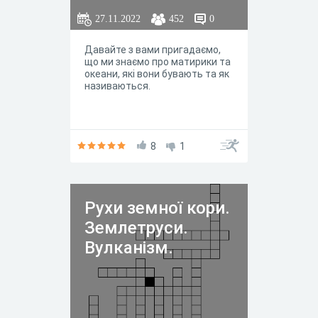
27.11.2022
452
0
Давайте з вами пригадаємо,
що ми знаємо про матирики та
океани, які вони бувають та як
називаються.
8
1
Рухи земної кори.
Землетруси.
Вулканізм.