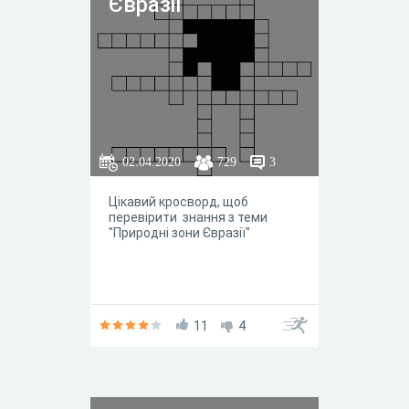
Євразії
02.04.2020
729
3
Цікавий кросворд, щоб
перевірити знання з теми
"Природні зони Євразії"
11
4