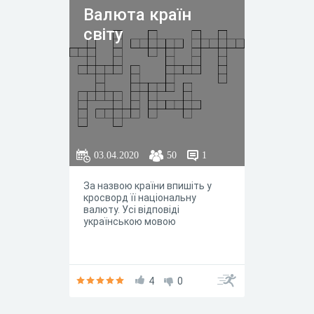
Валюта країн
світу
03.04.2020
50
1
За назвою країни впишіть у
кросворд її національну
валюту. Усі відповіді
українською мовою
4
0