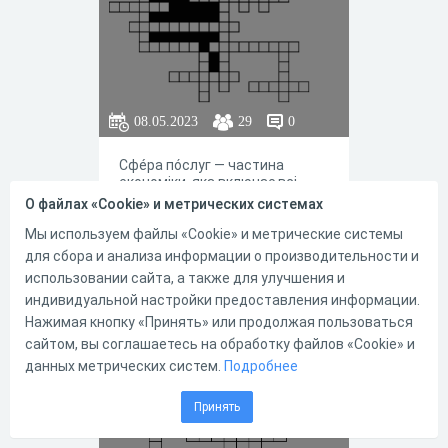
08.05.2023
29
0
Сфéра пóслуг — частина
економіки, яка включає всі
види комерційних послуг. Саме
О файлах «Cookie» и метрических системах
сфера послуг складає в
економічно розвинутих країнах
Мы используем файлы «Cookie» и метрические системы
основну частину економіки
для сбора и анализа информации о производительности и
(більше 50 %). Рештою частин
использовании сайта, а также для улучшения и
економіки прийнято вважати
индивидуальной настройки предоставления информации.
промисловість і сільське
0
0
господарство. Сферу послуг
Нажимая кнопку «Принять» или продолжая пользоваться
часто відносять до
сайтом, вы соглашаетесь на обработку файлов «Cookie» и
постіндустріального
данных метрических систем.
Подробнее
економічного устрою.
Столиці країн
Принять
Європи