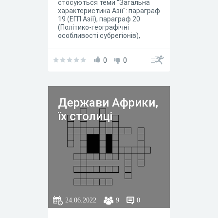
стосуються теми "Загальна
характеристика Азії": параграф
19 (ЕГП Азії), параграф 20
(Політико-географічні
особливості субрегіонів),
параграф 21 (Природні умови і
ресурси), параграф 22
(Населення та його
0
0
розміщення), параграф 23
(Особливості господарства)
Держави Африки,
їх столиці
24.06.2022
9
0