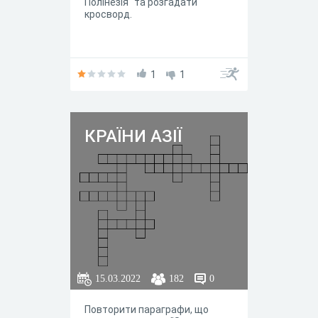
Полінезія" та розгадати
кросворд.
1
1
КРАЇНИ АЗІЇ
15.03.2022
182
0
Повторити параграфи, що