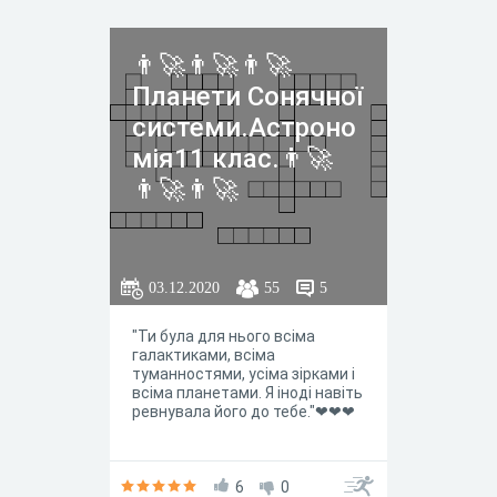
👨‍🚀👨‍🚀👨‍🚀
Планети Сонячної
системи.Астроно
мія11 клас.👨‍🚀
👨‍🚀👨‍🚀
03.12.2020
55
5
"Ти була для нього всіма
галактиками, всіма
туманностями, усіма зірками і
всіма планетами. Я іноді навіть
ревнувала його до тебе."❤❤❤
6
0