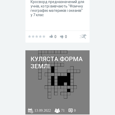
Кросворд предназначений для
учнів, котрі вивчають "Фізичну
географію материків і океанів"
у 7 клас
0
0
КУЛЯСТА ФОРМА
ЗЕМЛІ
13.09.2022
71
0