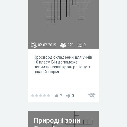
02.02.2019
270
0
Кросворд складений для учнів
10 класу. Він допоможе
вивчити назви країн регіону в
цікавій формі
2
0
Природні зони