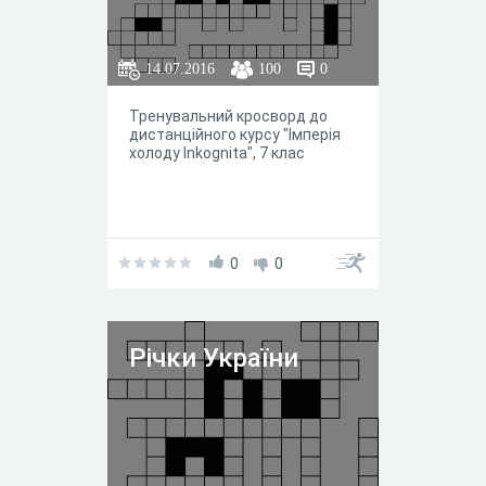
14.07.2016
100
0
Тренувальний кросворд до
дистанційного курсу "Імперія
холоду Inkognita", 7 клас
0
0
Річки України