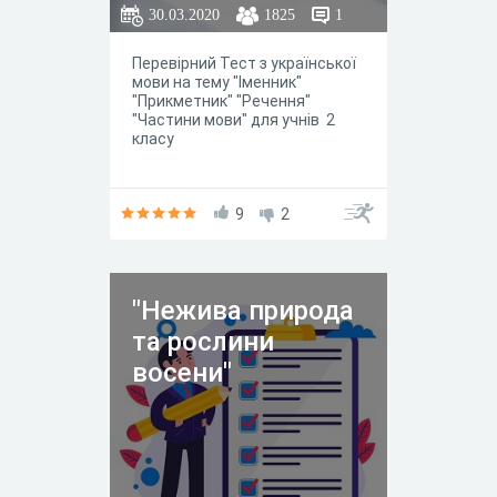
30.03.2020
1825
1
Перевірний Тест з української
мови на тему "Іменник"
"Прикметник" "Речення"
"Частини мови" для учнів 2
класу
9
2
"Нежива природа
та рослини
восени"