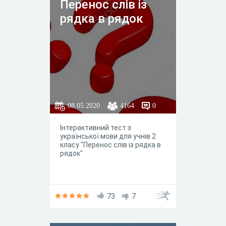
Перенос слів iз
рядка в рядок
08.05.2020
4164
0
Iнтерактивний тест з
української мови для учнiв 2
класу "Перенос слів iз рядка в
рядок"
73
7