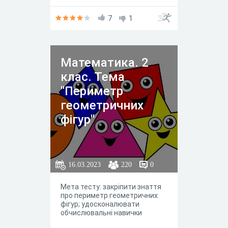
7
1
Математика. 2
клас. Тема
"Периметр
геометричних
фігур"
16.03.2023
220
0
Мета тесту: закріпити знаття
про периметр геометричних
фігур; удосконалювати
обчислювальні навички