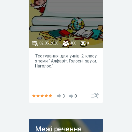
02.05.2020
460
0
Тестування для учнів 2 класу
з теми " Алфавіт. Голосні звуки.
Наголос."
3
0
Межi речення