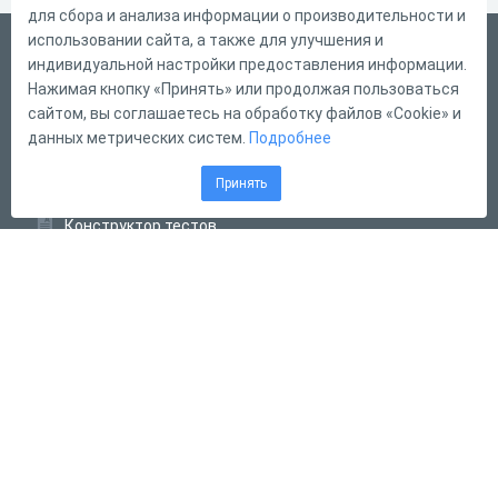
для сбора и анализа информации о производительности и
использовании сайта, а также для улучшения и
Український
индивидуальной настройки предоставления информации.
Справка
Нажимая кнопку «Принять» или продолжая пользоваться
сайтом, вы соглашаетесь на обработку файлов «Cookie» и
Форма обратной связи
данных метрических систем.
Подробнее
Контакты
Принять
Тарифы
Конструктор тестов
Конструктор опросов
Конструктор кроссвордов
Диалоговые тренажёры
Комплексные задания
Система Дистанционного Обучения
2011 - 2026
Online Test Pad
Угода про використання
Оферта
Политика обработки персональных данных