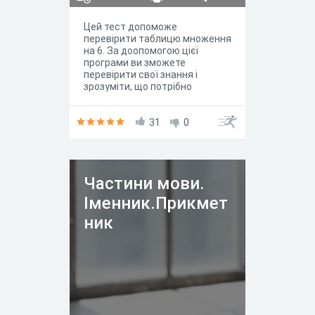
Цей тест допоможе
перевірити таблицю множення
на 6. За доопомогою цієї
програми ви зможете
перевірити свої знання і
зрозуміти, що потрібно
повторити чи вивчити.
Бажаємо успіхів!
31
0
Частини мови.
Іменник.Прикмет
ник