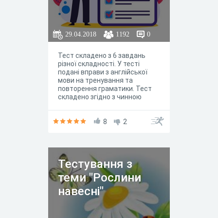
29.04.2018
1192
0
Тест складено з 6 завдань
різної складності. У тесті
подані вправи з англійської
мови на тренування та
повторення граматики. Тест
складено згідно з чинною
Програмою середньої
загальоосвітньої школи від
2017р.
8
2
Тестування з
теми "Рослини
навесні"