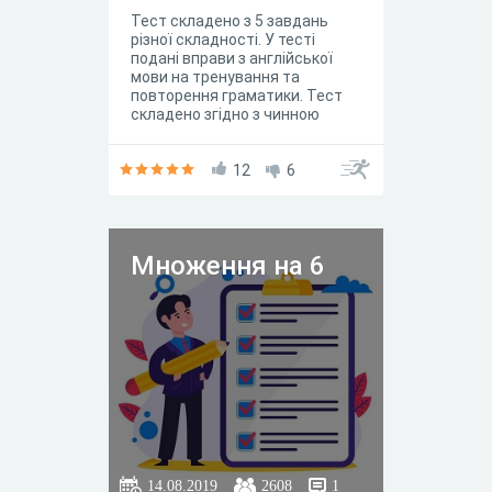
Тест складено з 5 завдань
різної складності. У тесті
подані вправи з англійської
мови на тренування та
повторення граматики. Тест
складено згідно з чинною
Програмою середньої
загальоосвітньої школи від
2017р.
12
6
Множення на 6
14.08.2019
2608
1