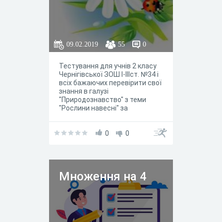
09.02.2019
55
0
Тестування для учнів 2 класу
Чернігівської ЗОШ І-ІІІст. №34 і
всіх бажаючих перевірити свої
знання в галузі
"Природознавство" з теми
"Рослини навесні" за
підручником Т.Г.Гільберг,
Т.В.Сак
0
0
Множення на 4