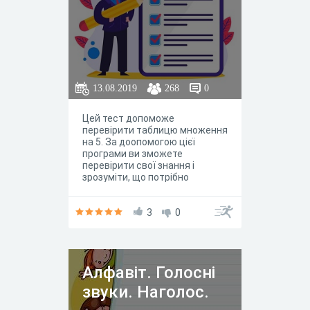
13.08.2019
268
0
Цей тест допоможе
перевірити таблицю множення
на 5. За доопомогою цієї
програми ви зможете
перевірити свої знання і
зрозуміти, що потрібно
повторити чи вивчити.
Бажаємо успіхів!
3
0
Алфавіт. Голосні
звуки. Наголос.