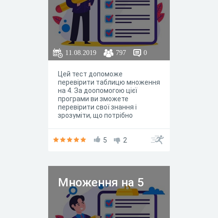
11.08.2019
797
0
Цей тест допоможе
перевірити таблицю множення
на 4. За доопомогою цієї
програми ви зможете
перевірити свої знання і
зрозуміти, що потрібно
повторити чи вивчити.
Бажаємо успіхів!
5
2
Множення на 5