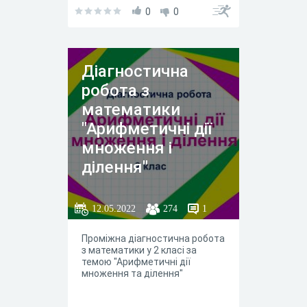
0
0
Діагностична
робота з
математики
"Арифметичні дії
множення і
ділення"
12.05.2022
274
1
Проміжна діагностична робота
з математики у 2 класі за
темою "Арифметичні дії
множення та ділення"