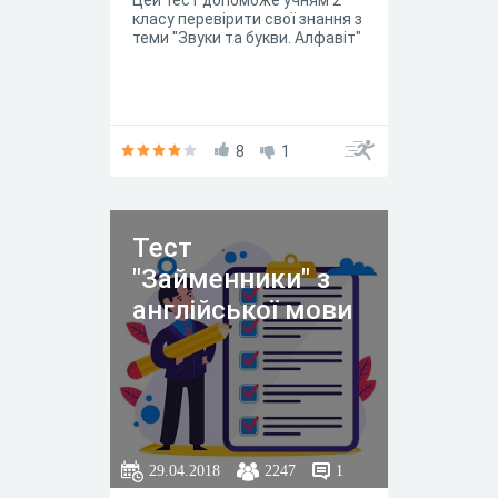
Цей тест допоможе учням 2
класу перевірити свої знання з
теми "Звуки та букви. Алфавіт"
8
1
Тест
"Займенники" з
англійської мови
29.04.2018
2247
1