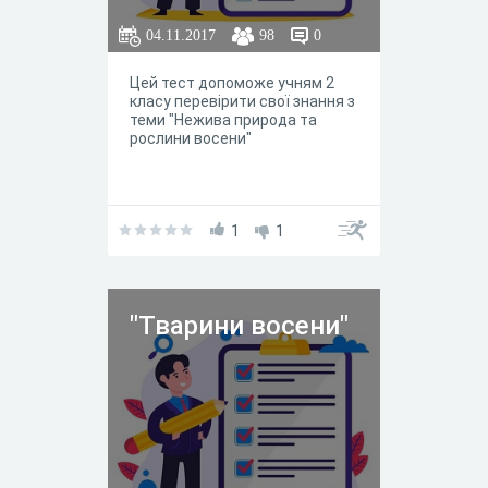
04.11.2017
98
0
Цей тест допоможе учням 2
класу перевірити свої знання з
теми "Нежива природа та
рослини восени"
1
1
"Тварини восени"