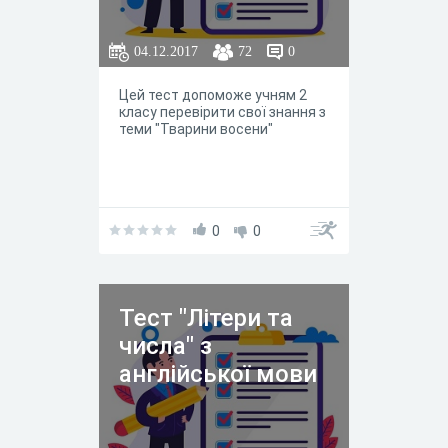
04.12.2017
72
0
Цей тест допоможе учням 2
класу перевірити свої знання з
теми "Тварини восени"
0
0
Тест "Літери та
числа" з
англійської мови