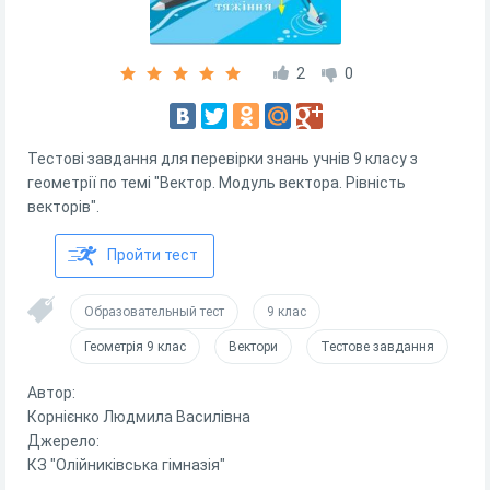
2
0
Тестові завдання для перевірки знань учнів 9 класу з
геометрії по темі "Вектор. Модуль вектора. Рівність
векторів".
Пройти тест
Образовательный тест
9 клас
Геометрія 9 клас
Вектори
Тестове завдання
Автор:
Корнієнко Людмила Василівна
Джерело:
КЗ "Олійниківська гімназія"