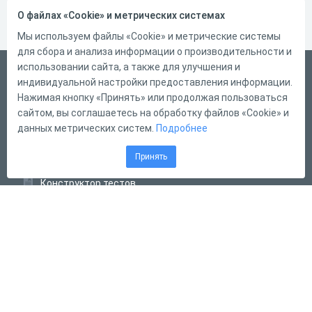
О файлах «Cookie» и метрических системах
Мы используем файлы «Cookie» и метрические системы
для сбора и анализа информации о производительности и
использовании сайта, а также для улучшения и
Український
индивидуальной настройки предоставления информации.
Справка
Нажимая кнопку «Принять» или продолжая пользоваться
сайтом, вы соглашаетесь на обработку файлов «Cookie» и
Форма обратной связи
данных метрических систем.
Подробнее
Контакты
Принять
Тарифы
Конструктор тестов
Конструктор опросов
Конструктор кроссвордов
Диалоговые тренажёры
Комплексные задания
Система Дистанционного Обучения