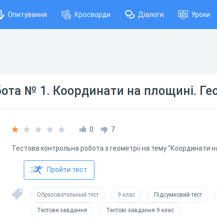
Опитування
Кросворди
Діалоги
Уроки
ота № 1. Координати на площині. Гео
0
7
Тестова контрольна робота з геометрії на тему "Координати на
Пройти тест
Образовательный тест
9 клас
Підсумковий тест
Тестове завдання
Тестові завдання 9 клас