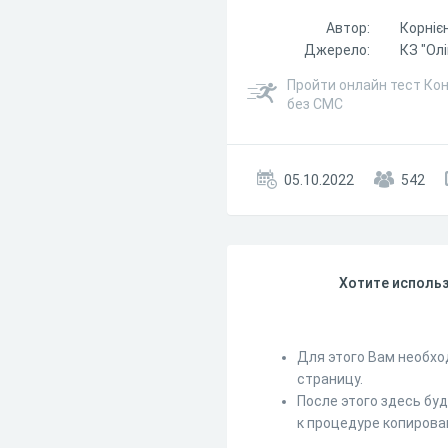
Автор:
Корнієн
Джерело:
КЗ "Олі
Пройти онлайн тест Кон
без СМС
05.10.2022
542
Хотите использ
Для этого Вам необхо
страницу.
После этого здесь бу
к процедуре копирова