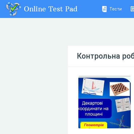
Online Test Pad
Тести
Контрольна роб