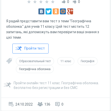
0
0
Я радий представити вам тест з теми "Географічна
оболонка." для учнів 11 класу. Цей тест містить 12
запитань, які допоможуть вам перевірити ваші знання з
цієї теми.
Пройти тест
Образовательный тест
11 клас
Географія
Географічна оболонка
Пройти онлайн тест 11 клас. Географічна оболонка.
бесплатно без регистрации и без СМС
24.10.2022
136
0