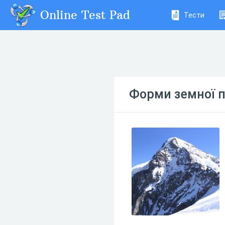
Online Test Pad
Тести
Форми земної по