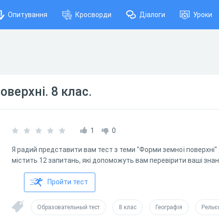
Опитування
Кросворди
Діалоги
Уроки
верхні. 8 клас.
1
0
Я радий представити вам тест з теми "Форми земної поверхні" д
містить 12 запитань, які допоможуть вам перевірити ваші знанн
Пройти тест
Образовательный тест
8 клас
Географія
Рельє