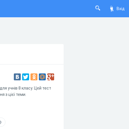
Вхід
ля учнів 8 класу. Цей тест
я з цієї теми.
ф