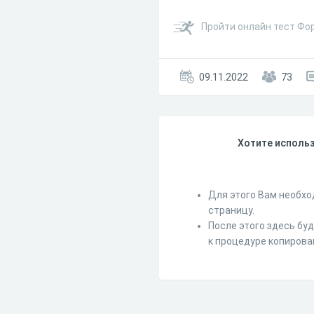
Пройти онлайн тест Фор
09.11.2022
73
Хотите использ
Для этого Вам необхо
страницу.
После этого здесь бу
к процедуре копирова