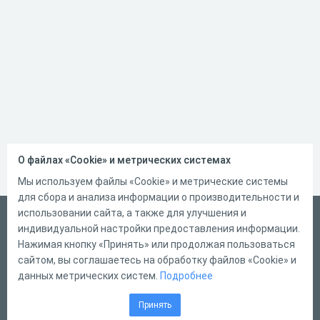
О файлах «Cookie» и метрических системах
Мы используем файлы «Cookie» и метрические системы
для сбора и анализа информации о производительности и
использовании сайта, а также для улучшения и
Український
индивидуальной настройки предоставления информации.
Справка
Нажимая кнопку «Принять» или продолжая пользоваться
сайтом, вы соглашаетесь на обработку файлов «Cookie» и
Форма обратной связи
данных метрических систем.
Подробнее
Контакты
Принять
Тарифы