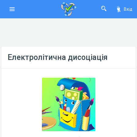
Вхід
Електролітична дисоціація