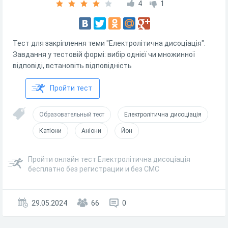
4
1
Тест для закріплення теми "Електролітична дисоціація".
Завдання у тестовій формі: вибір однієї чи множинної
відповіді, встановіть відповідність
Пройти тест
Образовательный тест
Електролітична дисоціація
Катіони
Аніони
Йон
Пройти онлайн тест Електролітична дисоціація
бесплатно без регистрации и без СМС
29.05.2024
66
0