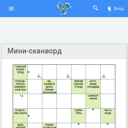
Вход
Мини-сканворд
горький
корне-
плод
отрица-
ед.
певчая
англ.
тельно
измер-я
лесная
мера
заряжен-
дозы
птица
площади
ный ион
гамма-
излучения
символ
оленя
играль-
граби-
часть
ная карта
тель
лица
царь
терри-
зверей
тория при