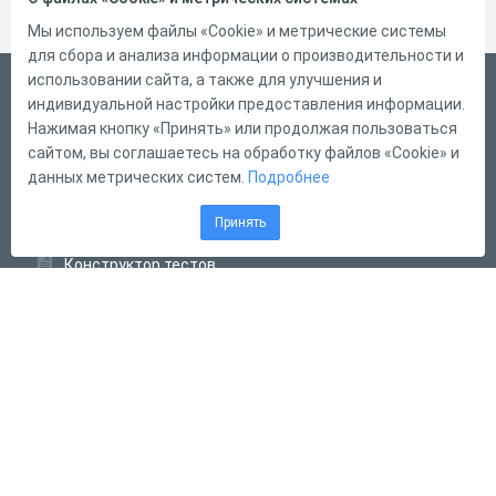
Мы используем файлы «Cookie» и метрические системы
для сбора и анализа информации о производительности и
использовании сайта, а также для улучшения и
Русский
индивидуальной настройки предоставления информации.
Справка
Нажимая кнопку «Принять» или продолжая пользоваться
сайтом, вы соглашаетесь на обработку файлов «Cookie» и
Форма обратной связи
данных метрических систем.
Подробнее
Контакты
Принять
Тарифы
Конструктор тестов
Конструктор опросов
Конструктор кроссвордов
Диалоговые тренажёры
Комплексные задания
Система Дистанционного Обучения