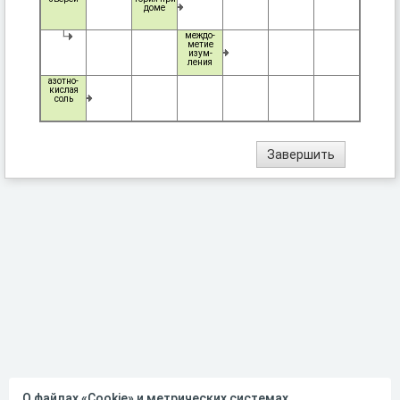
доме
междо-
метие
изум-
ления
азотно-
кислая
соль
О файлах «Cookie» и метрических системах