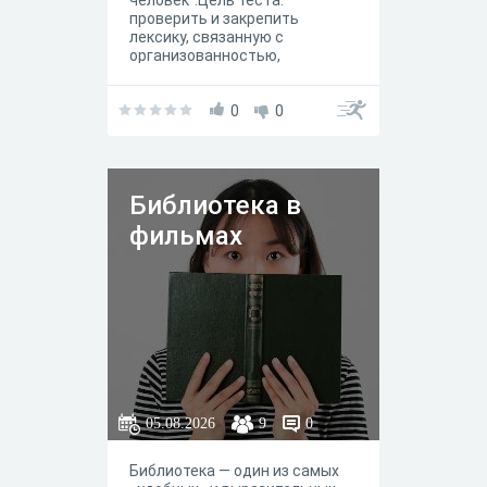
человек".Цель теста:
проверить и закрепить
лексику, связанную с
организованностью,
планированием и бытовыми
рутинами, а также умение
использовать эти слова в
0
0
типичных контекстах.
Библиотека в
фильмах
05.08.2026
9
0
Библиотека — один из самых