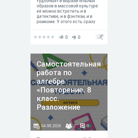
«удобных» и выразительных
образов в массовой культуре:
её можно встретить и в
детективе, и в фэнтези, и в
ромкоме. У этого есть сразу
несколько причин — от чисто
практических до глубоко
символических.
0
0
Самостоятельная
работа по
алгебре
«Повторение. 8
класс.
Разложение
многочленов на
множители»
04.08.2026
2
0