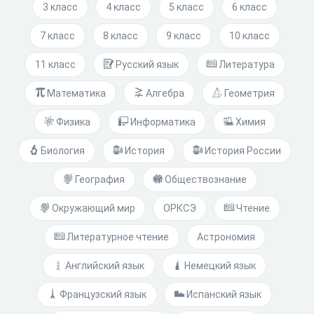
3 класс
4 класс
5 класс
6 класс
7 класс
8 класс
9 класс
10 класс
11 класс
Русский язык
Литература
Математика
Алгебра
Геометрия
Физика
Информатика
Химия
Биология
История
История России
География
Обществознание
Окружающий мир
ОРКСЭ
Чтение
Литературное чтение
Астрономия
Английский язык
Немецкий язык
Французский язык
Испанский язык