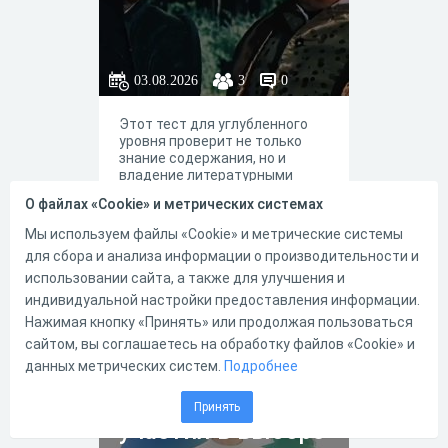
и визуальную память!
способом группировки;
овладение навыками
проверять правильность
упрощения алгебраических
разложения обратным
выражений с использованием
действием — раскрытием
правил раскрытия скобок,
скобок; распознавать
03.08.2026
3
0
формул сокращённого
типичные ошибки в
умножения и приведения
тождественных
подобных слагаемых.
Этот тест для углубленного
преобразованиях (ошибки в
уровня проверит не только
знаках, степенях, неполное
знание содержания, но и
вынесение множителя,
владение литературными
неверная группировка).
терминами.
Учащийся получит
О файлах «Cookie» и метрических системах
возможность научиться:
применять разложение на
Мы используем файлы «Cookie» и метрические системы
множители при упрощении
для сбора и анализа информации о производительности и
2
0
выражений, решении
использовании сайта, а также для улучшения и
уравнений и выполнении
рациональных вычислений;
индивидуальной настройки предоставления информации.
выбирать способ разложения
Нажимая кнопку «Принять» или продолжая пользоваться
в зависимости от структуры
5П — Пять
сайтом, вы соглашаетесь на обработку файлов «Cookie» и
выражения. Метапредметные
результаты Регулятивные
данных метрических систем.
Подробнее
профилей
УУД: принимать и сохранять
родительского
учебную задачу, действовать
Принять
по алгоритму, планировать ход
участия в выборе
выполнения задания;