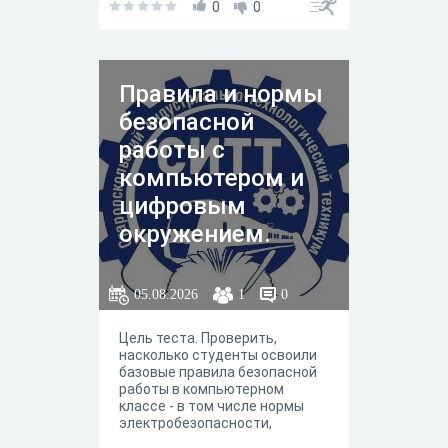
здоровье. Для этого мы
0
0
подготовили тест-викторину,
которая поможет вам
проверить свои знания и
навыки.
Правила и нормы
безопасной
работы с
компьютером и
цифровым
окружением.
Техника
безопасности
05.08.2026
1
0
Цель теста. Проверить,
насколько студенты освоили
базовые правила безопасной
работы в компьютерном
классе - в том числе нормы
электробезопасности,
пожарной безопасности,