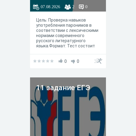
07.08.2026
2
0
Цель: Проверка навыков
употребления паронимов в
соответствии с лексическими
нормами современного
русского литературного
языка.Формат: Тест состоит
из заданий, аналогичных
заданию № 5 ЕГЭ по русскому
языку. Вам необходимо
0
0
выбрать правильный вариант,
где выделенное слово
употреблено верно. Задачи:
Умение различать слова,
11 задание ЕГЭ
близкие по звучанию, но
разные по значению
(паронимы). Понимание
лексической сочетаемости
слов. Развитие речевой
грамотности.