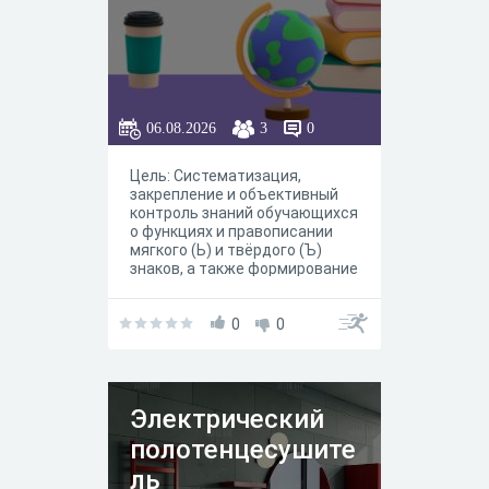
06.08.2026
3
0
Цель: Систематизация,
закрепление и объективный
контроль знаний обучающихся
о функциях и правописании
мягкого (Ь) и твёрдого (Ъ)
знаков, а также формирование
устойчивого навыка
грамотного письма при
встрече с данными
0
0
орфограммами. Задачи: 📚 1.
Предметные задачи
(Образовательные)
Направлены на проверку и
Электрический
закрепление конкретных
знаний по русскому языку.
полотенцесушите
Актуализировать знания о
фонетических и графических
ль