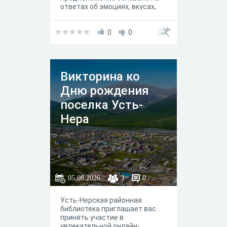
ответах об эмоциях, вкусах,
состояниях и предпочтениях.
Не носит медицинского
характера :)
0
0
Викторина ко
Дню рождения
поселка Усть-
Нера
05.08.2026
3
0
Усть-Нерская районная
библиотека приглашает вас
принять участие в
увлекательной онлайн-