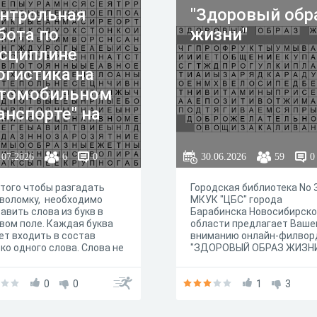
нтрольная
"Здоровый обр
бота по
жизни"
сциплине
огистика на
томобильном
анспорте" на
му "Виды
узов"
.07.2026
6
0
30.06.2026
59
0
того чтобы разгадать
Городская библиотека No 
воломку, необходимо
МКУК "ЦБС" города
авить слова из букв в
Барабинска Новосибирск
вом поле. Каждая буква
области предлагает Ваше
т входить в состав
вниманию онлайн-филвор
ко одного слова. Слова не
"ЗДОРОВЫЙ ОБРАЗ ЖИЗН
секаются и не образуют
стов». Слова
тавляются путём
0
0
1
3
ведения сплошных
зонтальных и