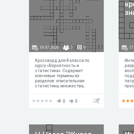
кр
зн
19.07.2026
3
0
17
Кроссворд для 8 класса по
Инт
курсу «Вероятность и
разр
статистика». Содержит
восп
ключевые термины из
под
разделов: описательная
пат
статистика, множества,
прос
вероятность, графы. Подходит
фор
для повторения и закрепления
гра
материала.
0
0
закр
Отеч
куль
сам
сост
возр
подр