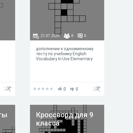
25.07.2026
8
0
дополнение к одноименному
тесту по учебнику English
Vocabulary In Use Elementary
0
0
ты
Кроссворд для 9
класса