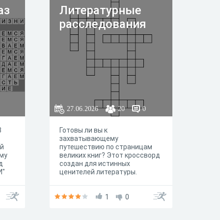
аз
Литературные
расследования
27.06.2026
20
0
3
Готовы ли вы к
захватывающему
ой
путешествию по страницам
му
великих книг? Этот кроссворд
д
создан для истинных
И"
ценителей литературы.
Отгадайте, кто скрывается
под псевдонимом, в каком
произведении живет этот
1
0
герой и каким приемом
мастерски владел автор. Вас