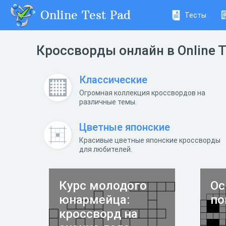
Online Test Pad
Тесты
Кроссворды онлайн в Online T
Классические
Огромная коллекция кроссвордов на
различные темы.
Цветные японские
Красивые цветные японские кроссворды
для любителей.
Курс молодого
Ос
юнармейца:
по
кроссворд на