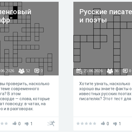
икальных линий, часто
аных.
ленговый
Русские писат
фр"
и поэты
.06.2026
52
0
25.06.2026
36
0
вы проверить, насколько
Хотите узнать, насколько
 теме современного
хорошо вы знаете факты о
га? В этом
известных русских поэтах
сворде — слова, которые
писателях? Этот тест для 
ат повсюду: в чатах, на
о и в разговорах.
адывайте и ловите волну!
0
1
0
1