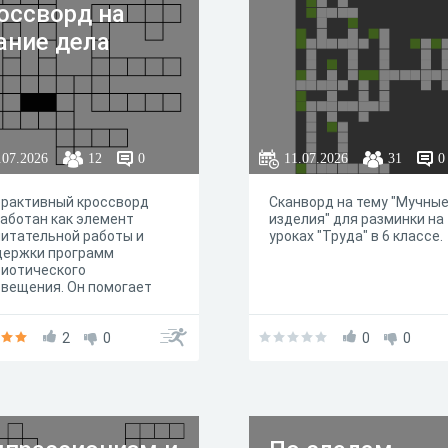
оссворд на
ание дела
.07.2026
12
0
11.07.2026
31
0
ерактивный кроссворд
Сканворд на тему "Мучны
аботан как элемент
изделия" для разминки на
итательной работы и
уроках "Труда" в 6 классе.
держки программ
риотического
вещения. Он помогает
мировать российскую
жданскую идентичность,
еплять знания по истории
2
0
0
0
ества, развивать
туру общения и
остоятельность. Вопросы
авлены с учётом
астных особенностей
остков 12 лет и