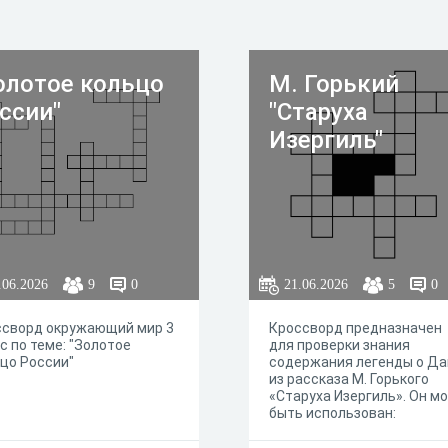
олотое кольцо
М. Горький
ссии"
"Старуха
Изергиль"
.06.2026
9
0
21.06.2026
5
0
ссворд окружающий мир 3
Кроссворд предназначен
с по теме: "Золотое
для проверки знания
цо России"
содержания легенды о Да
из рассказа М. Горького
«Старуха Изергиль». Он м
быть использован:
для актуализации
знаний учащихся на уроке