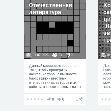
Отечественная
Ко
литература
ра
ди
"Л
ав
тр
те
гр
01.07.2026
23
0
01
Данный кроссворд создан для
Для 
того, чтобы проверить,
голо
насколько хорошо вы знаете
сост
биографию известных
игро
отечественных авторов и их
може
работы, а также знакомы ли вы
толь
с литературными
пере
направлениями, которые
«кре
зародились вначале ХХ века.
0
0
сос
про
гори