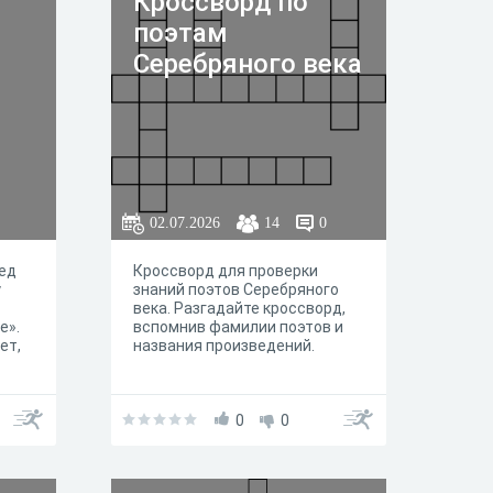
Кроссворд по
поэтам
Серебряного века
02.07.2026
14
0
ед
Кроссворд для проверки
у
знаний поэтов Серебряного
века. Разгадайте кроссворд,
е».
вспомнив фамилии поэтов и
ет,
названия произведений.
тки —
0
0
икий