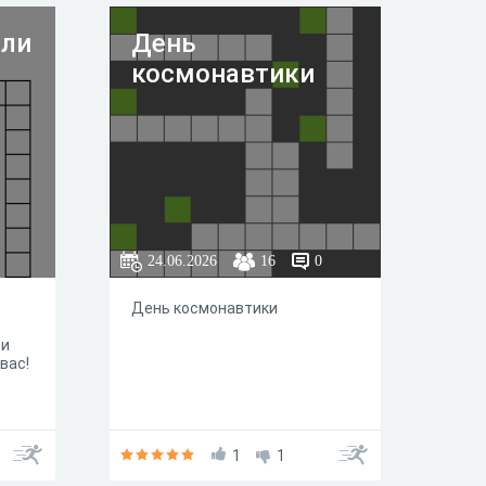
ждут 9 вопросов, которые
проверят вашу память и
ели
День
смекалку. Вперед, к
литературным победам!
космонавтики
24.06.2026
16
0
День космонавтики
 и
вас!
1
1