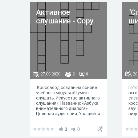
верт
лом
Активное
"С
слушание - Copy
ши
27.06.2026
2
0
26
Кроссворд создан на основе
Гото
учебного модуля «Я умею
вы в
слушать. Искусство активного
слен
слушания»: Название: «Азбука
крос
внимательного диалога»
звуч
Целевая аудитория: Учащиеся
виде
7 класса. Дидактическая цель:
Разг
Закрепление основных
понятий и приемов
0
0
коммуникативной