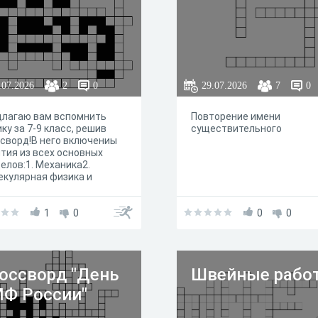
.07.2026
2
0
29.07.2026
7
0
длагаю вам вспомнить
Повторение имени
ку за 7-9 класс, решив
существительного
сворд!В него включениы
тия из всех основных
елов:1. Механика2.
кулярная физика и
модинамика3.
тричество и магнетизм4.
ная физика.Если вы
1
0
0
0
авились с решением
ссворда полностью
стоятельно (в том числе
з электронных
оссворд "День
Швейные рабо
щников) - поздравляю
 в физических понятиях вы
Ф России"
нтируетесь! Однако
ть выводы о том, что вы