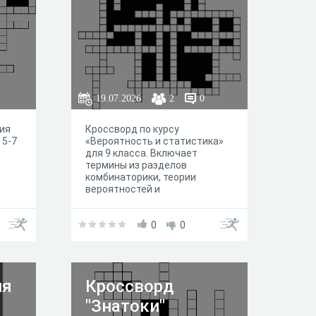
19.07.2026
2
0
ия
Кроссворд по курсу
 5-7
«Вероятность и статистика»
для 9 класса. Включает
термины из разделов
комбинаторики, теории
вероятностей и
математической статистики.
Может использоваться на
уроке или в качестве
0
0
домашнего задания.
ия
Кроссворд
"Знатоки"