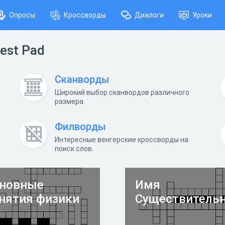
Опросы
Кроссворды
Диалоги
Уроки
est Pad
Сканворды
Широкий выбор сканвордов различного
размера.
Филворды
Интересные венгерские кроссворды на
поиск слов.
новные
Имя
нятия физики
Существитель