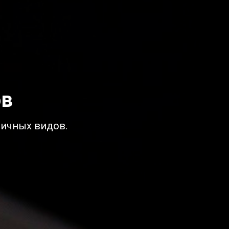
ов
личных видов.