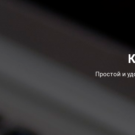
К
Простой и уд