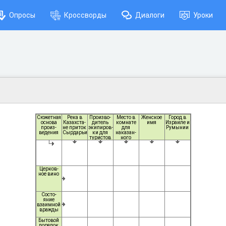
Опросы
Кроссворды
Диалоги
Уроки
Сюжетная
Река в
Произво-
Место в
Женское
Город в
основа
Казахста-
дитель
комнате
имя
Израиле и
произ-
не приток
экипиров-
для
Румынии
ведения
Сырдарьи
ки для
наказан-
туристов
ного
Церков-
ное вино
Состо-
яние
взаимной
вражды
Бытовой
порядок