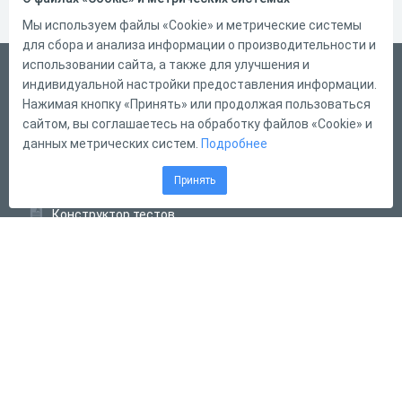
Мы используем файлы «Cookie» и метрические системы
для сбора и анализа информации о производительности и
использовании сайта, а также для улучшения и
Русский
индивидуальной настройки предоставления информации.
Справка
Нажимая кнопку «Принять» или продолжая пользоваться
сайтом, вы соглашаетесь на обработку файлов «Cookie» и
Форма обратной связи
данных метрических систем.
Подробнее
Контакты
Принять
Тарифы
Конструктор тестов
Конструктор опросов
Конструктор кроссвордов
Диалоговые тренажёры
Комплексные задания
Система Дистанционного Обучения