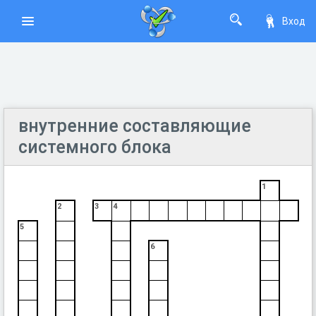
Вход
внутренние составляющие
системного блока
1
2
3
4
5
6