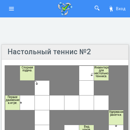
Вход
Настольный теннис №2
Спорная
Инвентарь
подача.
для
настольного
тенниса.
Первое
движение
в игре.
Удержание
ракетки.
Вид
удара,