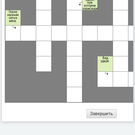
при
котором
происходит
сильное
После
вращение.
касания
сетки
мяча.
Вид
удара.