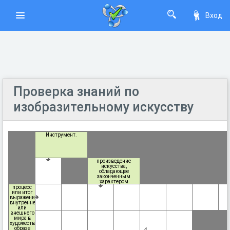
Вход
Проверка знаний по
изобразительному искусству
Инструмент.
произведение
искусства,
обладающее
законченным
характером
процесс
или итог
выражения
внутреннего
или
внешнего
мира в
художественном
образе