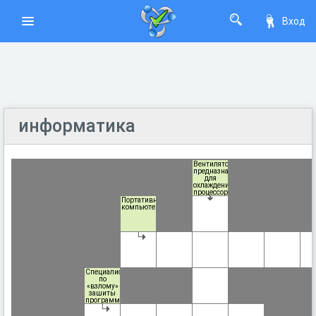
Вход
информатика
Вентилятор,
предназначенный
для
охлаждения
процессора
или
Портативный
видеокарты.
компьютер.
Специалист
по
«взлому»
зашиты
программных
продуктов,
с целью